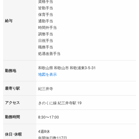
資格手当
皆勤手当
保育手当
給与
通勤手当
時間外手当
調整手当
日祝手当
職務手当
処遇改善手当
和歌山県 和歌山市 和歌浦東3-5-31
勤務地
地図を表示
最寄り駅
紀三井寺
アクセス
きのくに線 紀三井寺駅 19
勤務時間
8:30〜17:00
4週8休
休日･休暇
年間休日数117日