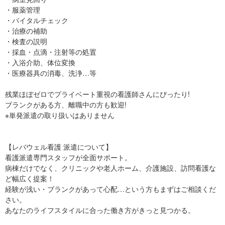
・服薬管理
・バイタルチェック
・治療の補助
・検査の説明
・採血・点滴・注射等の処置
・入浴介助、体位変換
・医療器具の消毒、洗浄…等
残業ほぼゼロでプライベート重視の看護師さんにぴったり!
ブランクがある方、離職中の方も歓迎!
※単発派遣の取り扱いはありません
【レバウェル看護 派遣について】
看護派遣専門スタッフが全面サポート。
病棟だけでなく、クリニックや老人ホーム、介護施設、訪問看護な
ど幅広く提案！
経験が浅い・ブランクがあって心配…という方もまずはご相談くだ
さい。
あなたのライフスタイルに合った働き方がきっと見つかる。