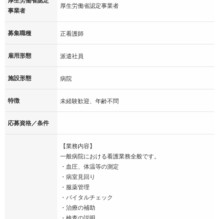
厚生労働省認定事業者
事業者
募集職種
正看護師
雇用形態
派遣社員
施設形態
病院
特徴
未経験歓迎、年齢不問
応募資格／条件
【業務内容】
一般病院における看護業務全般です。
・血圧、体温等の測定
・病室見回り
・服薬管理
・バイタルチェック
・治療の補助
・検査の説明