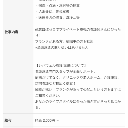
・採血・点滴・注射等の処置
・入浴介助、体位変換
・医療器具の消毒、洗浄…等
残業ほぼゼロでプライベート重視の看護師さんにぴった
仕事内容
り!
ブランクがある方、離職中の方も歓迎!
※単発派遣の取り扱いはありません
【レバウェル看護 派遣について】
看護派遣専門スタッフが全面サポート。
病棟だけでなく、クリニックや老人ホーム、介護施設、
訪問看護など幅広く提案！
経験が浅い・ブランクがあって心配…という方もまずは
ご相談ください。
あなたのライフスタイルに合った働き方がきっと見つか
る。
給与
時給 2,000円 ～