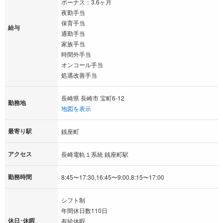
ボーナス：3.6ヶ月
夜勤手当
保育手当
給与
通勤手当
家族手当
時間外手当
オンコール手当
処遇改善手当
長崎県 長崎市 宝町6-12
勤務地
地図を表示
最寄り駅
銭座町
アクセス
長崎電軌１系統 銭座町駅
勤務時間
8:45〜17:30,16:45〜9:00,8:15〜17:00
シフト制
年間休日数110日
休日･休暇
有給休暇