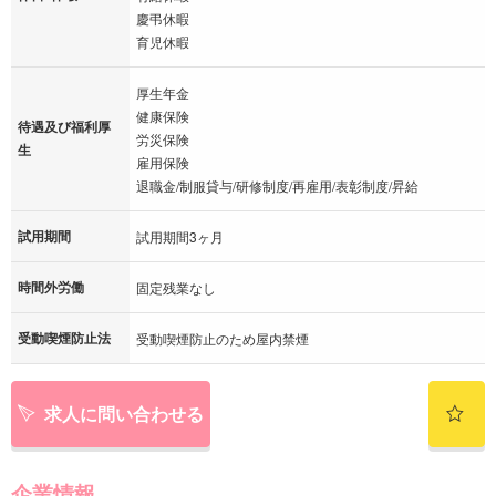
慶弔休暇
育児休暇
厚生年金
健康保険
待遇及び福利厚
労災保険
生
雇用保険
退職金/制服貸与/研修制度/再雇用/表彰制度/昇給
試用期間
試用期間3ヶ月
時間外労働
固定残業なし
受動喫煙防止法
受動喫煙防止のため屋内禁煙
求人に問い合わせる
企業情報