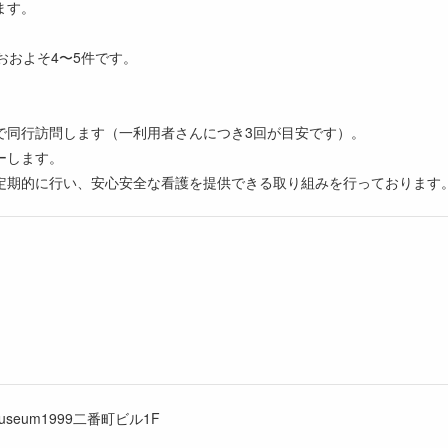
ます。
おおよそ4〜5件です。
で同行訪問します（一利用者さんにつき3回が目安です）。
ーします。
定期的に行い、安心安全な看護を提供できる取り組みを行っております
useum1999二番町ビル1F