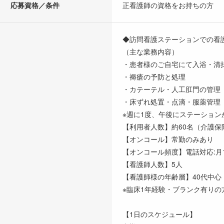
応募資格／条件
正看護師の資格をお持ちの方
◆訪問看護ステーションでの看
（主な業務内容）
・患者様のご自宅にて入浴・清
・褥瘡の予防と処理
・カテーテル・人工肛門の管理
・床ずれ処置・点滴・服薬管理
※週に1度、午後にステーショ
【利用者人数】約60名（介護保険
【オンコール】常勤のみあり
【オンコール頻度】電話対応:月10
【看護師人数】5人
【看護師様の年齢層】40代中心
※臨床1年経験・ブランク有り
【1日のスケジュール】