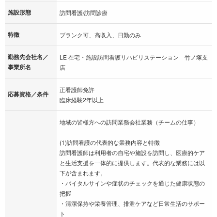
施設形態
訪問看護/訪問診療
特徴
ブランク可、高収入、日勤のみ
勤務先会社名／
LE 在宅・施設訪問看護リハビリステーション 竹ノ塚支
事業所名
店
正看護師免許
応募資格／条件
臨床経験2年以上
地域の皆様方への訪問業務会社業務（チームの仕事）
(1)訪問看護の代表的な業務内容と特徴
訪問看護師は利用者の自宅や施設を訪問し、医療的ケア
と生活支援を一体的に提供します。代表的な業務には以
下が含まれます。
・バイタルサインや症状のチェックを通じた健康状態の
把握
・清潔保持や栄養管理、排泄ケアなど日常生活のサポー
ト