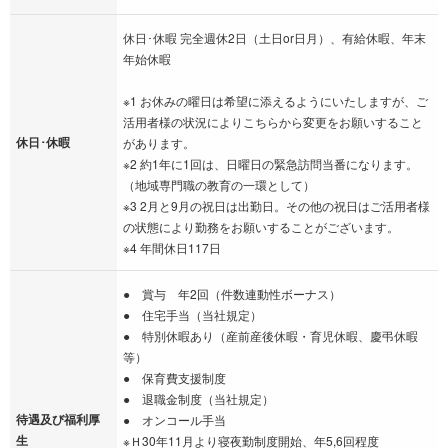
休日･休暇 完全週休2日（土日or日月）、有給休暇、年末
年始休暇
※1 お休みの曜日は希望に添えるようにいたしますが、ご
活用者様の状況によりこちらから変更をお願いすること
休日･休暇
があります。
※2 約1年に1回は、日曜日の緊急訪問当番になります。
（地域専門職の教育の一環として）
※3 2月と9月の祝日は出勤日。その他の祝日はご活用者様
の状態により勤務をお願いすることがございます。
※4 年間休日117日
● 賞与 年2回（件数連動性ボーナス）
● 住宅手当（当社規定）
● 特別休暇あり（産前産後休暇・育児休暇、慶弔休暇
等）
● 保育費支援制度
● 退職金制度（当社規定）
待遇及び福利厚
● オンコール手当
生
※Ｈ30年11月より寝夜勤制度開始、年5,6回程度