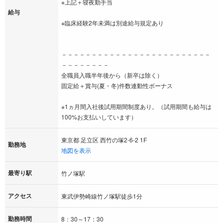
※上記＋寝夜勤手当
給与
※臨床経験2年未満は別途給与規定あり
－－－－－－－－－－－－－－－－－－－－－－－－－
－－－－－－－－
全職員入職半年後から（新卒は除く）
固定給＋賞与(夏・冬)件数連動性ボーナス
※1ヵ月間入社後試用期間制度あり。（試用期間も給与は
100%お支払いしています）
東京都 足立区 西竹の塚2-6-2 1F
勤務地
地図を表示
最寄り駅
竹ノ塚駅
アクセス
東武伊勢崎線竹ノ塚駅徒歩1分
勤務時間
8：30～17：30