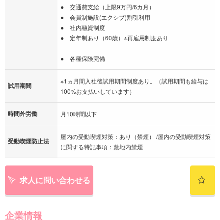
● 交通費支給（上限9万円/6カ月）
● 会員制施設(エクシブ)割引利用
● 社内融資制度
● 定年制あり（60歳）※再雇用制度あり
● 各種保険完備
※1ヵ月間入社後試用期間制度あり。（試用期間も給与は
試用期間
100%お支払いしています）
時間外労働
月10時間以下
屋内の受動喫煙対策：あり（禁煙） /屋内の受動喫煙対策
受動喫煙防止法
に関する特記事項：敷地内禁煙
求人に問い合わせる
企業情報