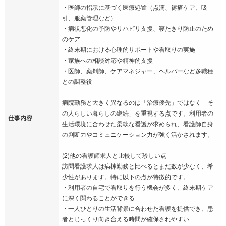
・医師の指示に基づく医療処置（点滴、褥瘡ケア、吸
引、服薬管理など）
・病状悪化の予防やリハビリ支援、寝たきり防止のため
のケア
・終末期における心理的サポートや看取りの実施
・家族への相談対応や精神的支援
・医師、薬剤師、ケアマネジャー、ヘルパーなど多職種
との調整役
病院勤務と大きく異なるのは「治療優先」ではなく「そ
の人らしい暮らしの継続」を重視する点です。利用者の
仕事内容
生活環境に合わせた柔軟な看護が求められ、看護師自身
の判断力やコミュニケーション力が強く活かされます。
(2)他の看護師求人と比較して珍しい点
訪問看護求人は病棟勤務と比べるとまだ数が少なく、希
少性があります。特に以下の点が特徴的です。
・利用者の自宅で看取りを行う機会が多く、終末期ケア
に深く関わることができる
・一人ひとりの生活背景に合わせた看護を提供でき、患
者とじっくり向き合える時間が確保されやすい