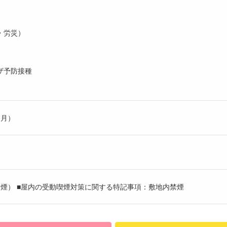
・労災）
）
ザ予防接種
ヶ月）
煙） ■屋内の受動喫煙対策に関する特記事項：敷地内禁煙