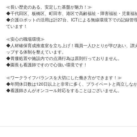
≪長い歴史のある、安定した基盤が魅力！≫
◆千代田区、板橋区、町田市、港区で高齢福祉・障害福祉・児童福
◆介護ロボットの活用は計27台、ICTによる無線環境下での記録
ています！
≪安心の職場環境≫
◆人材確保育成推進室を立ち上げ！職員一人ひとりが学びあい、讃
ップする体制を整えています。
◆胃瘻処置や施設内での点滴行為は原則行っておりません。
◆園長も看護師ですので心強い環境です！
≪ワークライフバランスを大切にした働き方ができます！≫
◆年間休日数は120日以上と非常に多く、プライベートと両立しな
◆看護師さんがオンコール対応をすることはございません。