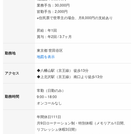
業務手当：30,000円
皆勤手当：2,000円
※住民票で世帯主の場合、月8,000円の支給あり
昇給：年1回
賞与：年2回 / 3.7ヶ月
東京都 世田谷区
勤務地
地図を表示
◆八幡山駅（京王線） 徒歩13分
アクセス
◆上北沢駅（京王線） 南口より徒歩13分
常勤（日勤のみ）
勤務時間
9:00～18:00
オンコールなし
年間休日111日
月9日ローテーション制・特別休暇（メモリアル1日間、
リフレッシュ休暇3日間）