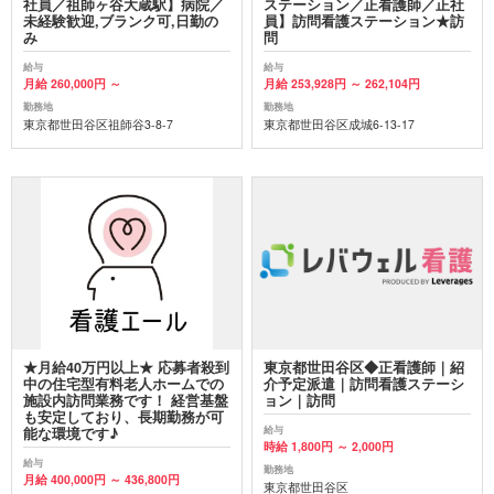
社員／祖師ヶ谷大蔵駅】病院／
ステーション／正看護師／正社
未経験歓迎,ブランク可,日勤の
員】訪問看護ステーション★訪
み
問
給与
給与
月給 260,000円 ～
月給 253,928円 ～ 262,104円
勤務地
勤務地
東京都世田谷区祖師谷3-8-7
東京都世田谷区成城6-13-17
★月給40万円以上★ 応募者殺到
東京都世田谷区◆正看護師｜紹
中の住宅型有料老人ホームでの
介予定派遣｜訪問看護ステーシ
施設内訪問業務です！ 経営基盤
ョン｜訪問
も安定しており、長期勤務が可
給与
能な環境です♪
時給 1,800円 ～ 2,000円
給与
勤務地
月給 400,000円 ～ 436,800円
東京都世田谷区