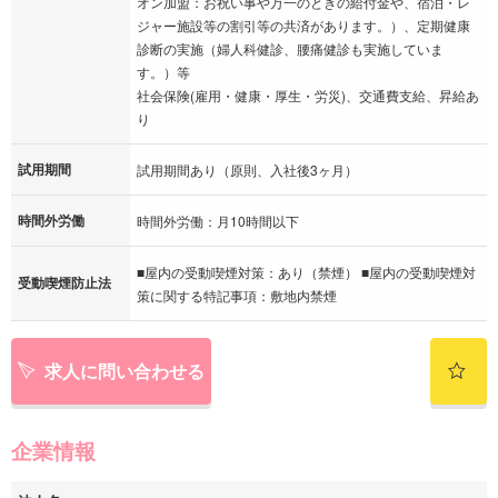
オン加盟：お祝い事や万一のときの給付金や、宿泊・レ
ジャー施設等の割引等の共済があります。）、定期健康
診断の実施（婦人科健診、腰痛健診も実施していま
す。）等
社会保険(雇用・健康・厚生・労災)、交通費支給、昇給あ
り
試用期間
試用期間あり（原則、入社後3ヶ月）
時間外労働
時間外労働：月10時間以下
■屋内の受動喫煙対策：あり（禁煙） ■屋内の受動喫煙対
受動喫煙防止法
策に関する特記事項：敷地内禁煙
求人に問い合わせる
企業情報