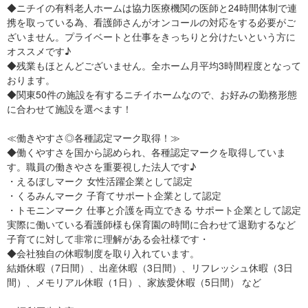
◆ニチイの有料老人ホームは協力医療機関の医師と24時間体制で連
携を取っている為、看護師さんがオンコールの対応をする必要がご
ざいません。プライベートと仕事をきっちりと分けたいという方に
オススメです♪
◆残業もほとんどございません。全ホーム月平均3時間程度となって
おります。
◆関東50件の施設を有するニチイホームなので、お好みの勤務形態
に合わせて施設を選べます！
≪働きやすさ◎各種認定マーク取得！≫
◆働くやすさを国から認められ、各種認定マークを取得していま
す。職員の働きやさを重要視した法人です♪
・えるぼしマーク 女性活躍企業として認定
・くるみんマーク 子育てサポート企業として認定
・トモニンマーク 仕事と介護を両立できる サポート企業として認定
実際に働いている看護師様も保育園の時間に合わせて退勤するなど
子育てに対して非常に理解がある会社様です・
◆会社独自の休暇制度を取り入れています。
結婚休暇（7日間）、出産休暇（3日間）、リフレッシュ休暇（3日
間）、メモリアル休暇（1日）、家族愛休暇（5日間） など