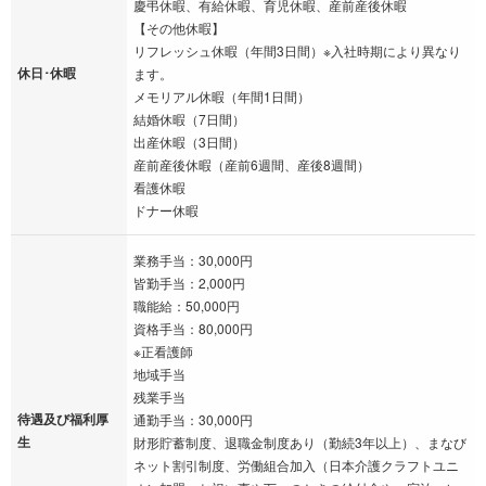
慶弔休暇、有給休暇、育児休暇、産前産後休暇
【その他休暇】
リフレッシュ休暇（年間3日間）※入社時期により異なり
休日･休暇
ます。
メモリアル休暇（年間1日間）
結婚休暇（7日間）
出産休暇（3日間）
産前産後休暇（産前6週間、産後8週間）
看護休暇
ドナー休暇
業務手当：30,000円
皆勤手当：2,000円
職能給：50,000円
資格手当：80,000円
※正看護師
地域手当
残業手当
待遇及び福利厚
通勤手当：30,000円
生
財形貯蓄制度、退職金制度あり（勤続3年以上）、まなび
ネット割引制度、労働組合加入（日本介護クラフトユニ