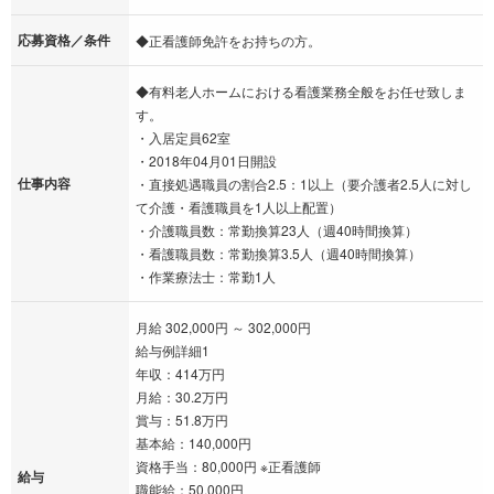
応募資格／条件
◆正看護師免許をお持ちの方。
◆有料老人ホームにおける看護業務全般をお任せ致しま
す。
・入居定員62室
・2018年04月01日開設
仕事内容
・直接処遇職員の割合2.5：1以上（要介護者2.5人に対し
て介護・看護職員を1人以上配置）
・介護職員数：常勤換算23人（週40時間換算）
・看護職員数：常勤換算3.5人（週40時間換算）
・作業療法士：常勤1人
月給 302,000円 ～ 302,000円
給与例詳細1
年収：414万円
月給：30.2万円
賞与：51.8万円
基本給：140,000円
資格手当：80,000円 ※正看護師
給与
職能給：50,000円