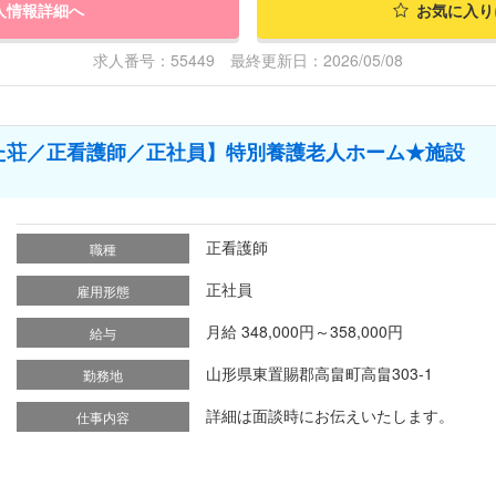
人情報詳細へ
お気に入り
求人番号：55449 最終更新日：2026/05/08
た荘／正看護師／正社員】特別養護老人ホーム★施設
正看護師
職種
正社員
雇用形態
月給 348,000円～358,000円
給与
山形県東置賜郡高畠町高畠303-1
勤務地
詳細は面談時にお伝えいたします。
仕事内容