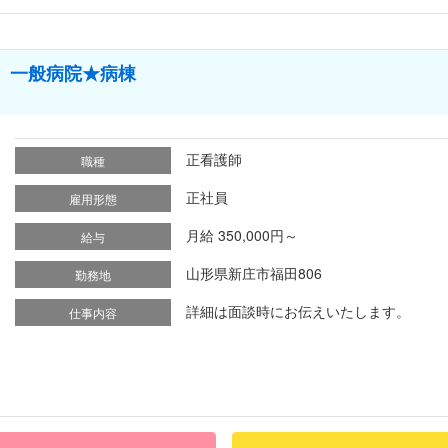
員】一般病院★病棟
正看護師
職種
正社員
雇用形態
月給 350,000円～
給与
山形県新庄市福田806
勤務地
詳細は面談時にお伝えいたします。
仕事内容