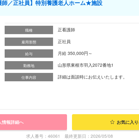
護師／正社員】特別養護老人ホーム★施設
正看護師
職種
正社員
雇用形態
月給 350,000円～
給与
山形県東根市羽入2072番地1
勤務地
詳細は面談時にお伝えいたします。
仕事内容
人情報詳細へ
お気に入り
求人番号：46061 最終更新日：2026/05/08