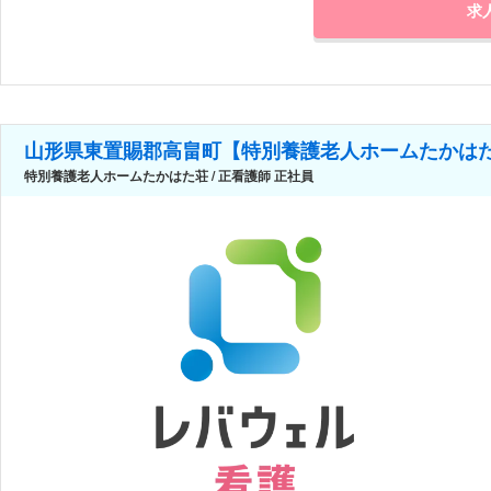
求
山形県東置賜郡高畠町【特別養護老人ホームたかは
特別養護老人ホームたかはた荘 / 正看護師 正社員