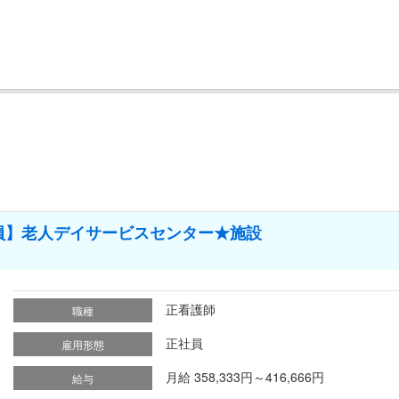
員】老人デイサービスセンター★施設
正看護師
職種
正社員
雇用形態
月給 358,333円～416,666円
給与