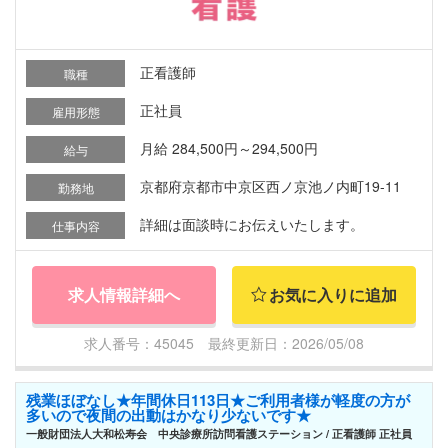
正看護師
職種
正社員
雇用形態
月給 284,500円～294,500円
給与
京都府京都市中京区西ノ京池ノ内町19-11
勤務地
詳細は面談時にお伝えいたします。
仕事内容
求人情報詳細へ
お気に入りに追加
求人番号：45045 最終更新日：2026/05/08
残業ほぼなし★年間休日113日★ご利用者様が軽度の方が
多いので夜間の出動はかなり少ないです★
一般財団法人大和松寿会 中央診療所訪問看護ステーション / 正看護師 正社員