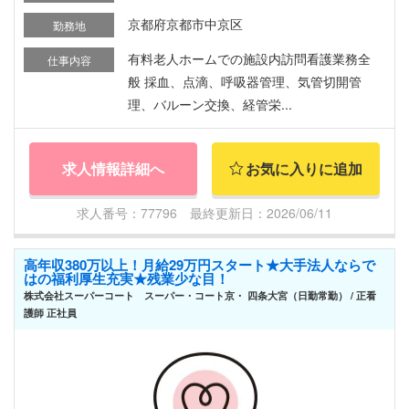
京都府京都市中京区
勤務地
有料老人ホームでの施設内訪問看護業務全
仕事内容
般 採血、点滴、呼吸器管理、気管切開管
理、バルーン交換、経管栄...
求人情報詳細へ
お気に入りに追加
求人番号：77796 最終更新日：2026/06/11
高年収380万以上！月給29万円スタート★大手法人ならで
はの福利厚生充実★残業少な目！
株式会社スーパーコート スーパー・コート京・ 四条大宮（日勤常勤） / 正看
護師 正社員