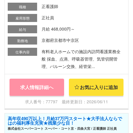
正看護師
職種
正社員
雇用形態
月給 468,000円～
給与
京都府京都市中京区
勤務地
有料老人ホームでの施設内訪問看護業務全
仕事内容
般 採血、点滴、呼吸器管理、気管切開管
理、バルーン交換、経管栄...
求人情報詳細へ
お気に入りに追加
求人番号：77797 最終更新日：2026/06/11
高年収490万以上！月給37万円スタート★大手法人ならで
はの福利厚生充実★残業少な目！
株式会社スーパーコート スーパー・コート京・四条大宮 / 正看護師 正社員