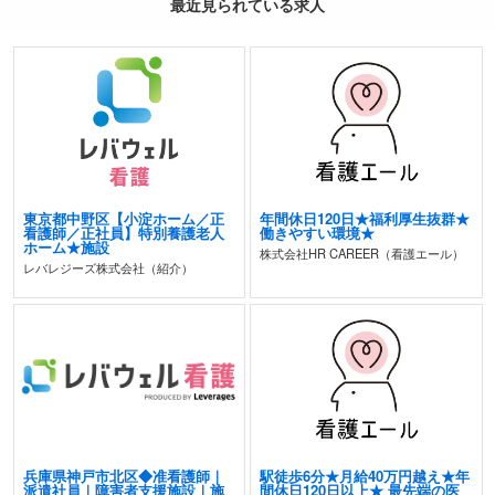
最近見られている求人
東京都中野区【小淀ホーム／正
年間休日120日★福利厚生抜群★
看護師／正社員】特別養護老人
働きやすい環境★
ホーム★施設
株式会社HR CAREER（看護エール）
レバレジーズ株式会社（紹介）
兵庫県神戸市北区◆准看護師｜
駅徒歩6分★月給40万円越え★年
派遣社員｜障害者支援施設｜施
間休日120日以上★ 最先端の医