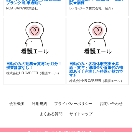
ブランク可,車通勤可
院★病棟
NOA･JAPAN株式会社
レバレジーズ株式会社（紹介）
日勤のみの勤務★賞与4か月分！
日勤のみ・各種休暇充実★昇
残業ほぼなし！
給・賞与・退職金や食事代の補
助あり！充実した待遇が魅力で
株式会社HR CAREER（看護エール）
す♪
株式会社HR CAREER（看護エール）
会社概要
利用規約
プライバシーポリシー
お問い合わせ
よくある質問
サイトマップ