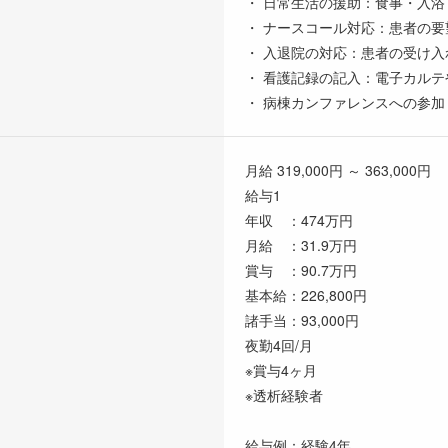
・ 日常生活の援助：食事・入
・ ナースコール対応：患者の
・ 入退院の対応：患者の受け
・ 看護記録の記入：電子カル
・ 病棟カンファレンスへの参
月給 319,000円 ～ 363,000円
給与1
年収 ：474万円
月給 ：31.9万円
賞与 ：90.7万円
基本給：226,800円
諸手当：93,000円
夜勤4回/月
※賞与4ヶ月
※透析経験者
給与例：経験4年