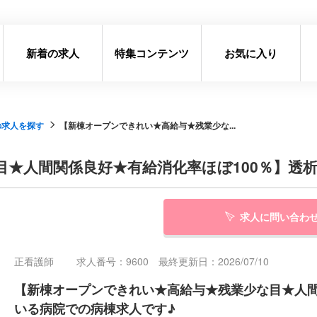
新着の求人
特集コンテンツ
お気に入り
の求人を探す
【新棟オープンできれい★高給与★残業少な...
★人間関係良好★有給消化率ほぼ100％】透
求人に問い合わ
正看護師
求人番号：9600 最終更新日：2026/07/10
【新棟オープンできれい★高給与★残業少な目★人間
いる病院での病棟求人です♪