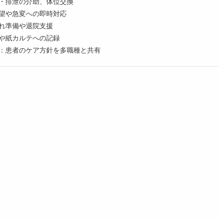
浴・排泄の介助、体位交換
要望や急変への即時対応
入れ準備や退院支援
テや紙カルテへの記録
加：患者のケア方針を多職種と共有