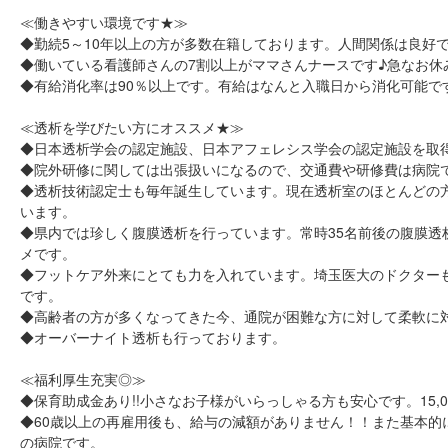
≪働きやすい環境です★≫
◆勤続5～10年以上の方が多数在籍しております。人間関係は良好
◆働いている看護師さんの7割以上がママさんナースです♪急なお
◆有給消化率は90％以上です。有給はなんと入職日から消化可能で
≪透析を学びたい方にオススメ★≫
◆日本透析学会の認定施設、日本アフェレシス学会の認定施設を取
◆院外研修に関しては出張扱いになるので、交通費や研修費は病院
◆透析技術認定士も毎年誕生しています。現在透析室のほとんどの
います。
◆県内では珍しく腹膜透析を行っています。常時35名前後の腹膜
メです。
◆フットケア外来にとても力を入れています。埼玉医大のドクター
です。
◆高齢者の方が多くなってきた今、通院が困難な方に対して柔軟に
◆オーバーナイト透析も行っております。
≪福利厚生充実◎≫
◆保育助成金あり!!小さなお子様がいらっしゃる方も安心です。15,0
◆60歳以上の再雇用後も、給与の減額がありません！！また基本
の病院です。