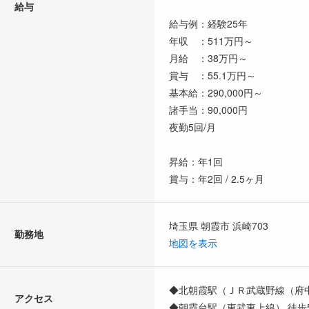
給与
給与例：経験25年
年収 ：511万円～
月給 ：38万円～
賞与 ：55.1万円～
基本給：290,000円～
諸手当：90,000円
夜勤5回/月
昇給：年1回
賞与：年2回 / 2.5ヶ月
埼玉県 朝霞市 浜崎703
勤務地
地図を表示
◆北朝霞駅（ＪＲ武蔵野線（府中
アクセス
◆朝霞台駅（東武東上線） 徒歩