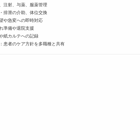
滴、注射、与薬、服薬管理
浴・排泄の介助、体位交換
要望や急変への即時対応
入れ準備や退院支援
テや紙カルテへの記録
加：患者のケア方針を多職種と共有