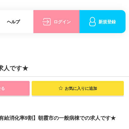
ヘルプ
ログイン
新規登録
求人です★
せる
お気に入りに追加
有給消化率9割】朝霞市の一般病棟での求人です★