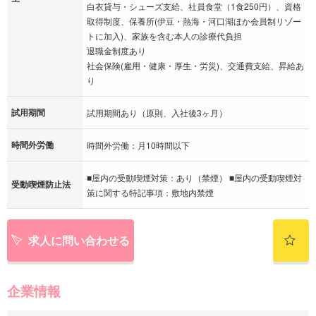
白衣貸与・シューズ支給、社員食堂（1食250円）、資格
取得制度、保養所(伊豆・熱海・河口湖ほか会員制リゾー
トに加入)、家族を含む本人の診療代負担
退職金制度あり
社会保険(雇用・健康・厚生・労災)、交通費支給、昇給あ
り
試用期間
試用期間あり（原則、入社後3ヶ月）
時間外労働
時間外労働：月10時間以下
■屋内の受動喫煙対策：あり（禁煙） ■屋内の受動喫煙対
受動喫煙防止法
策に関する特記事項：敷地内禁煙
求人に問い合わせる
企業情報