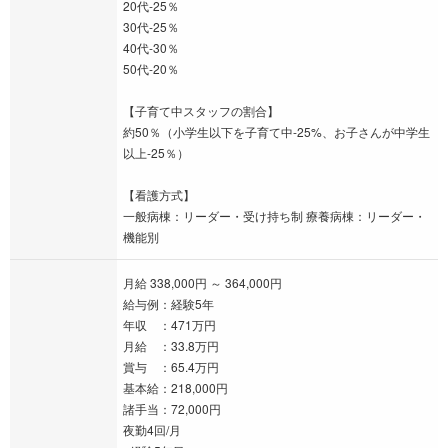
20代-25％
30代-25％
40代-30％
50代-20％
【子育て中スタッフの割合】
約50％（小学生以下を子育て中-25%、お子さんが中学生
以上-25％）
【看護方式】
一般病棟：リーダー・受け持ち制 療養病棟：リーダー・
機能別
月給 338,000円 ～ 364,000円
給与例：経験5年
年収 ：471万円
月給 ：33.8万円
賞与 ：65.4万円
基本給：218,000円
諸手当：72,000円
夜勤4回/月