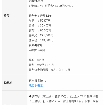
※経験5年目
※月給にその他手当48,000円を含む
給与
給与例：経験12年
年収 ：503万円
月給 ：36.4万円
賞与 ：66.3万円
基本給：221,000円
諸手当：143,000円
夜勤4回/月
※経験12年目
昇給：年1回
賞与：年2回 / 3ヶ月
賞与査定期間夏：6月、冬：12月
東京都 調布市
勤務地
地図を表示
◆調布駅（京王線） 徒歩15分、またはバス11番乗り場
「三鷹駅」行（鷹51）→「富士見町3丁目」下車（病院