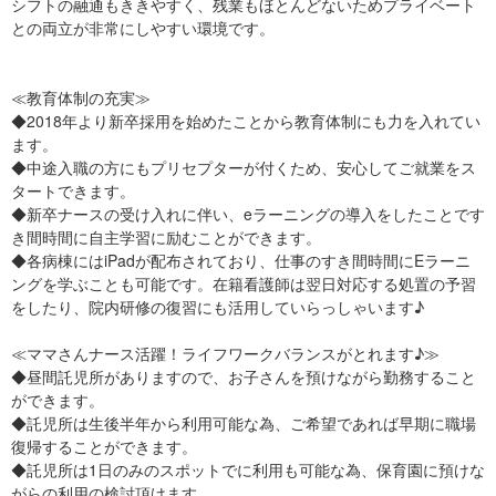
シフトの融通もききやすく、残業もほとんどないためプライベート
との両立が非常にしやすい環境です。
≪教育体制の充実≫
◆2018年より新卒採用を始めたことから教育体制にも力を入れてい
ます。
◆中途入職の方にもプリセプターが付くため、安心してご就業をス
タートできます。
◆新卒ナースの受け入れに伴い、eラーニングの導入をしたことです
き間時間に自主学習に励むことができます。
◆各病棟にはiPadが配布されており、仕事のすき間時間にEラーニ
ングを学ぶことも可能です。在籍看護師は翌日対応する処置の予習
をしたり、院内研修の復習にも活用していらっしゃいます♪
≪ママさんナース活躍！ライフワークバランスがとれます♪≫
◆昼間託児所がありますので、お子さんを預けながら勤務すること
ができます。
◆託児所は生後半年から利用可能な為、ご希望であれば早期に職場
復帰することができます。
◆託児所は1日のみのスポットでに利用も可能な為、保育園に預けな
がらの利用の検討頂けます。