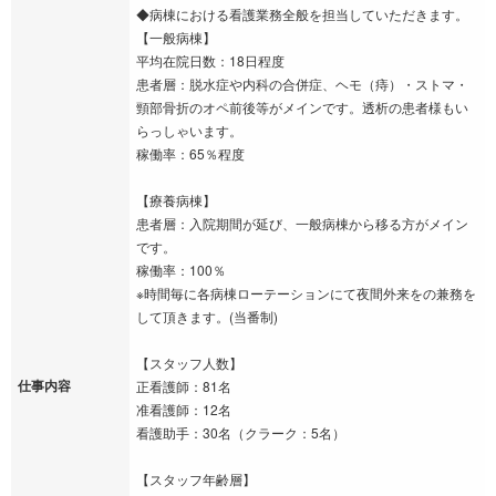
◆病棟における看護業務全般を担当していただきます。
【一般病棟】
平均在院日数：18日程度
患者層：脱水症や内科の合併症、ヘモ（痔）・ストマ・
頸部骨折のオペ前後等がメインです。透析の患者様もい
らっしゃいます。
稼働率：65％程度
【療養病棟】
患者層：入院期間が延び、一般病棟から移る方がメイン
です。
稼働率：100％
※時間毎に各病棟ローテーションにて夜間外来をの兼務を
して頂きます。(当番制)
【スタッフ人数】
仕事内容
正看護師：81名
准看護師：12名
看護助手：30名（クラーク：5名）
【スタッフ年齢層】