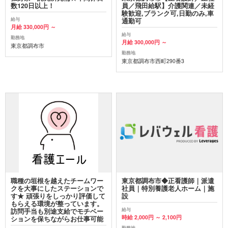
数120日以上！
員／飛田給駅】介護関連／未経
験歓迎,ブランク可,日勤のみ,車
給与
通勤可
月給 330,000円 ～
給与
勤務地
月給 300,000円 ～
東京都調布市
勤務地
東京都調布市西町290番3
職種の垣根を越えたチームワー
東京都調布市◆正看護師｜派遣
クを大事にしたステーションで
社員｜特別養護老人ホーム｜施
す★ 頑張りをしっかり評価して
設
もらえる環境が整っています。
給与
訪問手当も別途支給でモチベー
時給 2,000円 ～ 2,100円
ションを保ちながらお仕事可能
勤務地