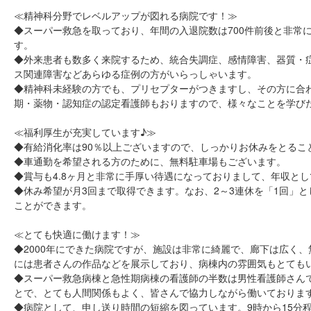
≪精神科分野でレベルアップが図れる病院です！≫
◆スーパー救急を取っており、年間の入退院数は700件前後と非常
す。
◆外来患者も数多く来院するため、統合失調症、感情障害、器質・
ス関連障害などあらゆる症例の方がいらっしゃいます。
◆精神科未経験の方でも、プリセプターがつきますし、その方に合
期・薬物・認知症の認定看護師もおりますので、様々なことを学び
≪福利厚生が充実しています♪≫
◆有給消化率は90％以上ございますので、しっかりお休みをとるこ
◆車通勤を希望される方のために、無料駐車場もございます。
◆賞与も4.8ヶ月と非常に手厚い待遇になっておりまして、年収とし
◆休み希望が月3回まで取得できます。なお、2～3連休を「1回」
ことができます。
≪とても快適に働けます！≫
◆2000年にできた病院ですが、施設は非常に綺麗で、廊下は広く
には患者さんの作品などを展示しており、病棟内の雰囲気もとても
◆スーパー救急病棟と急性期病棟の看護師の半数は男性看護師さん
とで、とても人間関係もよく、皆さんで協力しながら働いておりま
◆病院として、申し送り時間の短縮を図っています。9時から15分