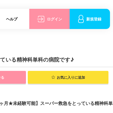
ヘルプ
ログイン
新規登録
っている精神科単科の病院です♪
せる
お気に入りに追加
.8ヶ月★未経験可能】スーパー救急をとっている精神科単