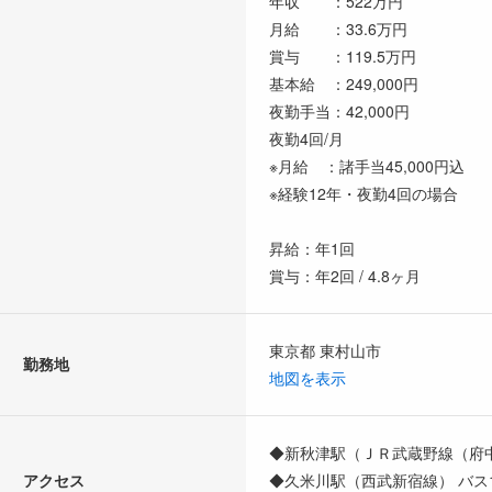
年収 ：522万円
月給 ：33.6万円
賞与 ：119.5万円
基本給 ：249,000円
夜勤手当：42,000円
夜勤4回/月
※月給 ：諸手当45,000円込
※経験12年・夜勤4回の場合
昇給：年1回
賞与：年2回 / 4.8ヶ月
東京都 東村山市
勤務地
地図を表示
◆新秋津駅（ＪＲ武蔵野線（府中
アクセス
◆久米川駅（西武新宿線） バス