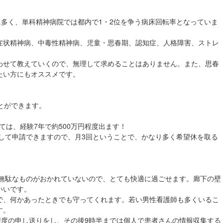
に多く、単科精神病院では都内で1・2位を争う病床回転率となっていま
症状精神病、中毒性精神病、児童・思春期、認知症、人格障害、ストレ
わせて教えていくので、無理して求めることはありません。また、思春
たい方にもオススメです。
とができます。
ては、経験7年で約500万円程度出ます！
として申請できますので、月3回ということで、かなり多く希望休を取る
、無駄なものがおかれていないので、とても快適に過ごせます。廊下の壁
いいです。
で、何かあったときでも守ってくれます。若い男性看護師も多くいるこ
す。
程度の申し送りをし、その後9時半までは個人で患者さんの情報収集する