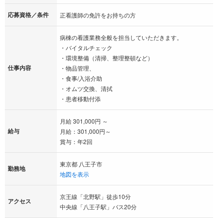
応募資格／条件
正看護師の免許をお持ちの方
病棟の看護業務全般を担当していただきます。
・バイタルチェック
・環境整備（清掃、整理整頓など）
仕事内容
・物品管理、
・食事/入浴介助
・オムツ交換、清拭
・患者移動付添
月給 301,000円 ～
給与
月給：301,000円～
賞与：年2回
東京都 八王子市
勤務地
地図を表示
京王線「北野駅」徒歩10分
アクセス
中央線「八王子駅」バス20分