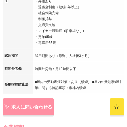
生
・昇給あり
・退職金制度（勤続3年以上）
・社会保険完備
・制服貸与
・交通費支給
・マイカー通勤可（駐車場なし）
・定年65歳
・再雇用65歳
試用期間
試用期間あり（原則、入社後3ヶ月）
時間外労働
時間外労働：月10時間以下
■屋内の受動喫煙対策：あり（禁煙） ■屋内の受動喫煙対
受動喫煙防止法
策に関する特記事項：敷地内禁煙
求人に問い合わせる