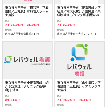
東京都八王子市【周和苑／正看
東京都八王子市【正看護師／正
護師／正社員】有料老人ホーム
社員／南大沢駅】介護関連／未
★施設
経験歓迎,ブランク可,日勤のみ
給与
給与
月給 240,000円 ～ 280,000円
月給 260,000円 ～
勤務地
勤務地
東京都八王子市散田町3-8-10
東京都八王子市南大沢２−１７−５
東京都八王子市◆正看護師｜紹
東京都八王子市【永生病院／正
介予定派遣｜クリニック(診療
看護師／正社員】ケアミックス
所)｜外来
★病棟
給与
給与
時給 1,800円 ～
月給 193,725円 ～ 199,500円
勤務地
勤務地