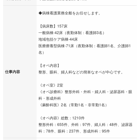
◆病棟看護業務全般をお任せします。
【病床数】157床
一般病棟-42床（夜勤体制：看護師3名）
地域包括ケア病棟-44床
医療療養型病棟-71床（夜勤体制：看護師1名、介護師1
名）
【オペ内容】
仕事内容
整形、眼科、婦人科などの簡単なオペが中心です。
《オペ室》2室
《オペ診療科》整形外科・外科・婦人科・泌尿器科・眼
科・形成外科
《麻酔科医》2名（常勤1名・非常勤1名）
《オペ内容》総数：1210件
整形外科：655件、外科：97件、婦人科：48件、泌尿器
科：78件、眼科：237件、形成外科：95件