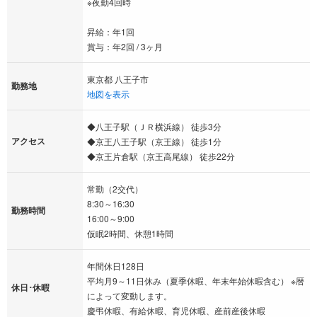
※夜勤4回時
昇給：年1回
賞与：年2回 / 3ヶ月
東京都 八王子市
勤務地
地図を表示
◆八王子駅（ＪＲ横浜線） 徒歩3分
アクセス
◆京王八王子駅（京王線） 徒歩1分
◆京王片倉駅（京王高尾線） 徒歩22分
常勤（2交代）
8:30～16:30
勤務時間
16:00～9:00
仮眠2時間、休憩1時間
年間休日128日
平均月9～11日休み（夏季休暇、年末年始休暇含む） ※暦
休日･休暇
によって変動します。
慶弔休暇、有給休暇、育児休暇、産前産後休暇