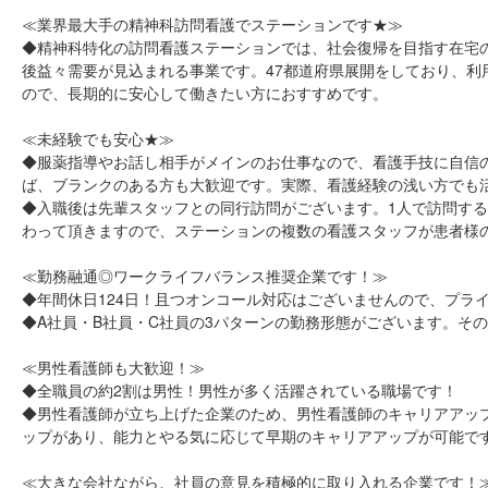
≪業界最大手の精神科訪問看護でステーションです★≫
◆精神科特化の訪問看護ステーションでは、社会復帰を目指す在宅
後益々需要が見込まれる事業です。47都道府県展開をしており、
ので、長期的に安心して働きたい方におすすめです。
≪未経験でも安心★≫
◆服薬指導やお話し相手がメインのお仕事なので、看護手技に自信
ば、ブランクのある方も大歓迎です。実際、看護経験の浅い方でも
◆入職後は先輩スタッフとの同行訪問がございます。1人で訪問す
わって頂きますので、ステーションの複数の看護スタッフが患者様
≪勤務融通◎ワークライフバランス推奨企業です！≫
◆年間休日124日！且つオンコール対応はございませんので、プラ
◆A社員・B社員・C社員の3パターンの勤務形態がございます。そ
≪男性看護師も大歓迎！≫
◆全職員の約2割は男性！男性が多く活躍されている職場です！
◆男性看護師が立ち上げた企業のため、男性看護師のキャリアアップ
ップがあり、能力とやる気に応じて早期のキャリアアップが可能で
≪大きな会社ながら、社員の意見を積極的に取り入れる企業です！