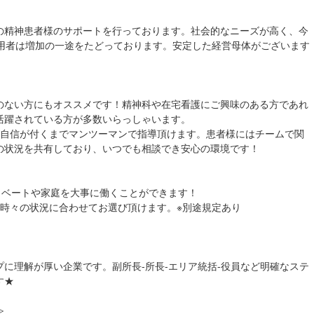
の精神患者様のサポートを行っております。社会的なニーズが高く、今
利用者は増加の一途をたどっております。安定した経営母体がございます
のない方にもオススメです！精神科や在宅看護にご興味のある方であれ
活躍されている方が多数いらっしゃいます。
る自信が付くまでマンツーマンで指導頂けます。患者様にはチームで関
の状況を共有しており、いつでも相談でき安心の環境です！
イベートや家庭を大事に働くことができます！
の時々の状況に合わせてお選び頂けます。※別途規定あり
に理解が厚い企業です。副所長-所長-エリア統括-役員など明確なステ
す★
≫