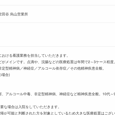
世田谷 烏山営業所
における看護業務を担当していただきます。
どがメインです。点滴や、浣腸などの医療処置は年間で2～3ケース程度
非定型精神病／神経症／アルコール依存症／その他精神疾患全般。
の場合)
害、アルコール中毒、非定型精神病、神経症など精神疾患全般。10代～
必要な場合は入院をしていただきます。
復帰が可能と判断された方を対象としているため大きな医療処置はござ