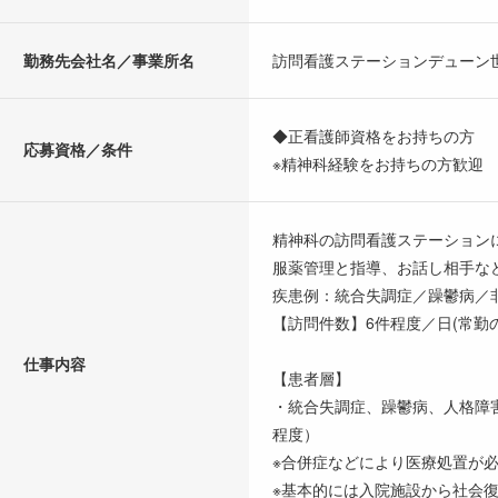
勤務先会社名／事業所名
訪問看護ステーションデューン
◆正看護師資格をお持ちの方
応募資格／条件
※精神科経験をお持ちの方歓迎
精神科の訪問看護ステーション
服薬管理と指導、お話し相手な
疾患例：統合失調症／躁鬱病／
【訪問件数】6件程度／日(常勤
仕事内容
【患者層】
・統合失調症、躁鬱病、人格障
程度）
※合併症などにより医療処置が
※基本的には入院施設から社会