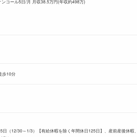
オンコール5日/月 月収38.5万円(年収約498万)
歩10分
5日（12/30～1/3）【有給休暇を除く年間休日125日】、産前産後休