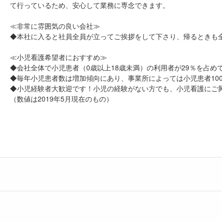
て行っているため、安心して業務に専念できます。
≪非常に雰囲気の良い会社≫
◆本社に入ると社員全員が立ってご挨拶をして下さり、帰るときも
≪小児看護希望者におすすめ≫
◆会社全体で小児患者（0歳以上18歳未満）の利用者が29％を占め
◆毎年小児患者数は増加傾向にあり、事業所によっては小児患者10
◆小児経験者大歓迎です！小児の経験がない方でも、小児看護にご
（数値は2019年5月現在のもの）