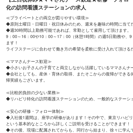
化の訪問看護ステーションの求人
≪プライベートとの両立が図りやすい環境≫
◆原則土曜日・日曜日・祝日休みのため、週末を趣味の時間に当て
◆週30時間以上勤務可能であれば、常勤として雇用して頂けます。
9：00～16：00や10：00～17：00（休憩1時間）の週5日勤務や
ます！
ライフステージに合わせて働き方の希望を柔軟に受け入れて頂ける
≪ママさんナース歓迎≫
◆小さいお子さんの子育てと両立しながら活躍しているママさんナ
◆会社としても、産休・育休の取得、またそこからの復帰ができる
帰実績もございます。
≪比較的負担の少ない業務≫
◆リハビリ特化の訪問看護ステーションのため、一般的なステーシ
≪安心の研修・フォロー体制≫
◆入社後1週間は、座学の研修があります！その中で、東京リハビ
という基本的なところから詳しくご説明を受けることができます！
◆その後、現場に配属されてからも、同行から始まり、徐々に学ん