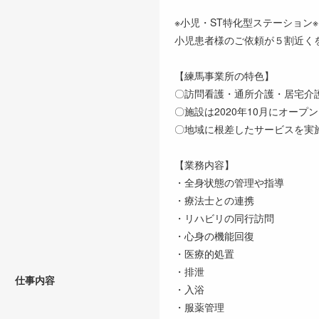
※小児・ST特化型ステーション※
小児患者様のご依頼が５割近く
【練馬事業所の特色】
〇訪問看護・通所介護・居宅介
〇施設は2020年10月にオー
〇地域に根差したサービスを実
【業務内容】
・全身状態の管理や指導
・療法士との連携
・リハビリの同行訪問
・心身の機能回復
・医療的処置
・排泄
仕事内容
・入浴
・服薬管理