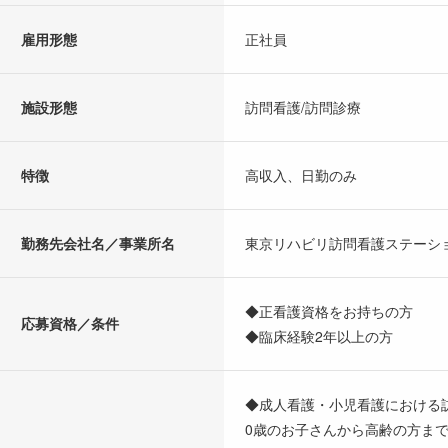
雇用形態
正社員
施設形態
訪問看護/訪問診療
特徴
高収入、日勤のみ
勤務先会社名／事業所名
東京リハビリ訪問看護ステーシ
◆正看護資格をお持ちの方
応募資格／条件
◆臨床経験2年以上の方
◆成人看護・小児看護における
0歳のお子さんから高齢の方ま