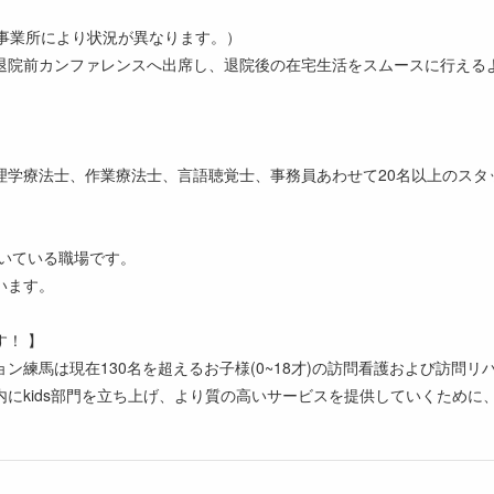
は事業所により状況が異なります。）
退院前カンファレンスへ出席し、退院後の在宅生活をスムースに行える
理学療法士、作業療法士、言語聴覚士、事務員あわせて20名以上のスタ
働いている職場です。
います。
！ 】
ン練馬は現在130名を超えるお子様(0~18才)の訪問看護および訪問
内にkids部門を立ち上げ、より質の高いサービスを提供していくため