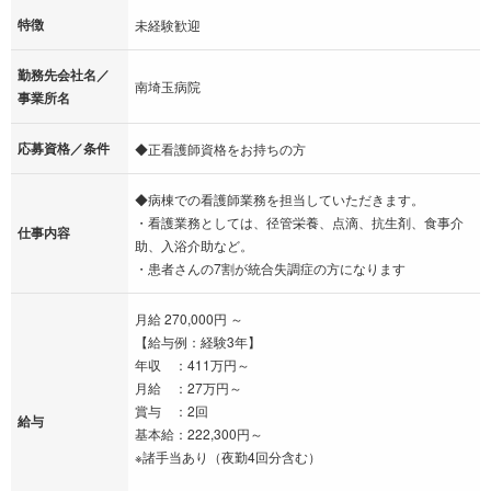
特徴
未経験歓迎
勤務先会社名／
南埼玉病院
事業所名
応募資格／条件
◆正看護師資格をお持ちの方
◆病棟での看護師業務を担当していただきます。
・看護業務としては、径管栄養、点滴、抗生剤、食事介
仕事内容
助、入浴介助など。
・患者さんの7割が統合失調症の方になります
月給 270,000円 ～
【給与例：経験3年】
年収 ：411万円～
月給 ：27万円～
賞与 ：2回
給与
基本給：222,300円～
※諸手当あり（夜勤4回分含む）