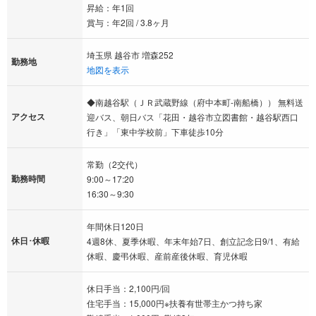
昇給：年1回
賞与：年2回 / 3.8ヶ月
埼玉県 越谷市 増森252
勤務地
地図を表示
◆南越谷駅（ＪＲ武蔵野線（府中本町-南船橋）） 無料送
アクセス
迎バス、朝日バス「花田・越谷市立図書館・越谷駅西口
行き」「東中学校前」下車徒歩10分
常勤（2交代）
勤務時間
9:00～17:20
16:30～9:30
年間休日120日
休日･休暇
4週8休、夏季休暇、年末年始7日、創立記念日9/1、有給
休暇、慶弔休暇、産前産後休暇、育児休暇
休日手当：2,100円/回
住宅手当：15,000円※扶養有世帯主かつ持ち家