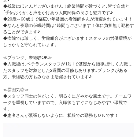
◆残業はほとんどございません！終業時間が近づくと､皆で自然と
｢手伝おうか｣と声をかけあう人間関係の良さも魅力です♪
◆20歳～60歳まで幅広い年齢層の看護師さんが活躍されています！
◆なんと夜勤の仮眠時間は4時間もございます！体に負担無く勤務す
ることができます♪
◆病院では珍しく、労働組合がございます！スタッフの労働環境が
しっかりと守られています。
≪ブランク、未経験OK≫
◆入職後は､ベテランスタッフが1対1で基礎から指導｡新しく入職し
たスタッフを対象とした2週間の研修もあります｡ブランクがある
方、未経験の方もみなさま活躍されています♪
≪雰囲気◎≫
◆スタッフ同士の仲がよく、明るくにぎやかな風土です。チームワ
ークを重視していますので、入職後もすぐになじみやすい環境で
す。
◆患者さんが緊張しないように、私服での勤務もＯＫです！