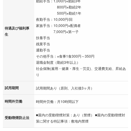
勤続手当：1,000円※勤続3年
800円※勤続2年
500円※勤続1年
夜勤手当：10,000円/回
家族手当：10,000円※配偶者
待遇及び福利厚
7,000円※第一子
生
扶養手当
残業手当
通勤手当
その他手当：※食事1食300円～350円
退職金制度（勤続3年以上）
社会保険(雇用・健康・厚生・労災)、交通費支給、昇給あ
り
試用期間
試用期間あり（原則、入社後3ヶ月）
時間外労働
時間外労働：月10時間以下
■屋内の受動喫煙対策：あり（禁煙） ■屋内の受動喫煙対
受動喫煙防止法
策に関する特記事項：敷地内禁煙