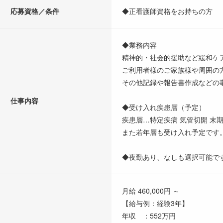
応募資格／条件
◆正看護師資格をお持ちの方
◆業務内容
精神的・社会的援助など緩和ケ
ご利用者様のご家族様や周囲の
その他記録や報告書作成などの
仕事内容
◆受け入れ疾患層（予定）
疾患層…特定疾病 気管切開 末
また若年層も受け入れ予定です
◆夜勤あり、なしも選択可能で
月給 460,000円 ～
【給与例：経験3年】
年収 ：552万円