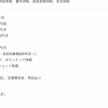
)、有給休暇、慶弔休暇、産前産後休暇、育児休暇
/月
/回
/月
円/月
/月
 支給対象勤続6年目～)、
ブ、ボランティア休暇、
ジェント制度、
災)、交通費支給、昇給あり
ヶ月）