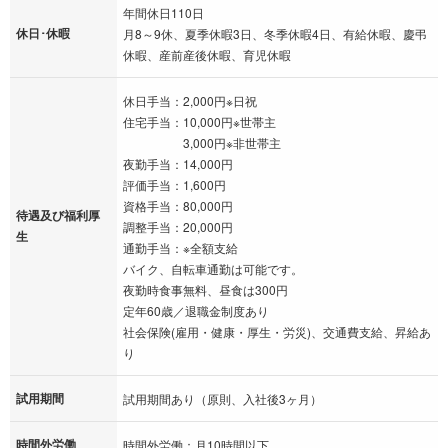
年間休日110日
休日･休暇
月8～9休、夏季休暇3日、冬季休暇4日、有給休暇、慶弔
休暇、産前産後休暇、育児休暇
休日手当：2,000円※日祝
住宅手当：10,000円※世帯主
3,000円※非世帯主
夜勤手当：14,000円
評価手当：1,600円
資格手当：80,000円
待遇及び福利厚
調整手当：20,000円
生
通勤手当：※全額支給
バイク、自転車通勤は可能です。
夜勤時食事無料、昼食は300円
定年60歳／退職金制度あり
社会保険(雇用・健康・厚生・労災)、交通費支給、昇給あ
り
試用期間
試用期間あり（原則、入社後3ヶ月）
時間外労働
時間外労働：月10時間以下