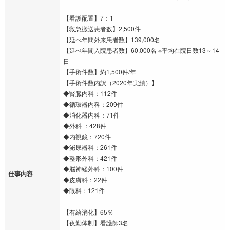
【看護配置】7：1
【救急搬送患者数】2,500件
【延べ年間外来患者数】139,000名
【延べ年間入院患者数】60,000名 ※平均在院日数13～14
日
【手術件数】約1,500件/年
【手術件数内訳（2020年実績）】
◆腎臓内科：112件
◆循環器内科：209件
◆消化器内科：71件
◆外科 ：428件
◆内視鏡：720件
◆泌尿器科：261件
◆整形外科：421件
◆脳神経外科：100件
仕事内容
◆皮膚科：22件
◆眼科：121件
【有給消化】65％
【夜勤体制】看護師3名