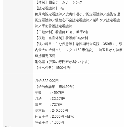
【体制】固定チームナーシング
【認定看護師】6名
糖尿病認定看護師／皮膚排泄ケア認定看護師／感染管理
認定看護師／慢性心不全認定看護師／緩和ケア認定看護
師／手術看護認定看護師
【日勤体制】看護師12名、助手2名
【夜勤・当直体制】看護師3名体制
【強い科目・主な疾患等】急性期総合病院（350床）、県
内最大の透析クリニック（160床併設）、埼玉県がん診療
連携指定病院
消化器（肝臓の専門医が3名います）
【オペ件数】1500件/年
月給 322,000円 ～
【給与例詳細：経験20年】
年収 ：459万円
月給 ：32.2万円
賞与 ：72万円
基本給 ：240,000円
休日手当：2,000円 ※日祝
評価手当：1,600円