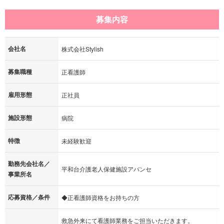
募集内容
会社名
株式会社Stylish
募集職種
正看護師
雇用形態
正社員
施設形態
病院
特徴
未経験歓迎
勤務先会社名／
平和台介護老人保健施設アバンセ
事業所名
応募資格／条件
◆正看護師資格をお持ちの方
救急外来にて看護師業務をご担当いただきます。