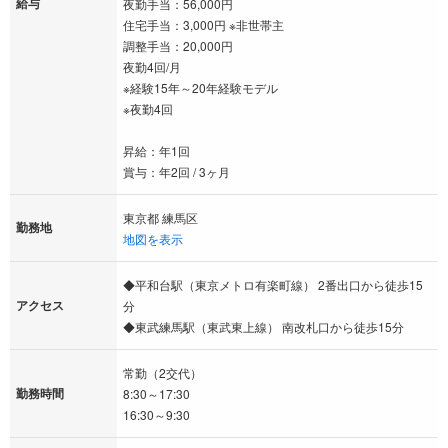
給与
夜勤手当：56,000円
住宅手当：3,000円 ※非世帯主
調整手当：20,000円
夜勤4回/月
※経験15年～20年経験モデル
※夜勤4回
昇給：年1回
賞与：年2回 / 3ヶ月
東京都 練馬区
勤務地
地図を表示
◆平和台駅（東京メトロ有楽町線） 2番出口から徒歩15
アクセス
分
◆東武練馬駅（東武東上線） 南改札口から徒歩15分
常勤（2交代）
勤務時間
8:30～17:30
16:30～9:30