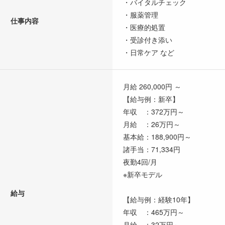
・バイタルチェック
・服薬管理
仕事内容
・医療的処置
・受診付き添い
・日常ケア など
月給 260,000円 ～
【給与例：新卒】
年収 ：372万円～
月給 ：26万円～
基本給：188,900円～
諸手当：71,334円
夜勤4回/月
※新卒モデル
給与
【給与例：経験10年】
年収 ：465万円～
月給 ：32万円～