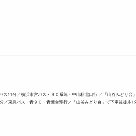
バス11分／横浜市営バス・９０系統・中山駅北口行 ／「山谷みどり台
0分／東急バス・青９０・青葉台駅行／「山谷みどり台」で下車後徒歩1