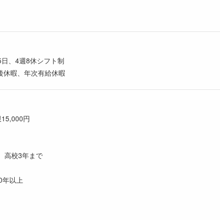
5日、4週8休シフト制
後休暇、年次有給休暇
5,000円
、高校3年まで
0年以上