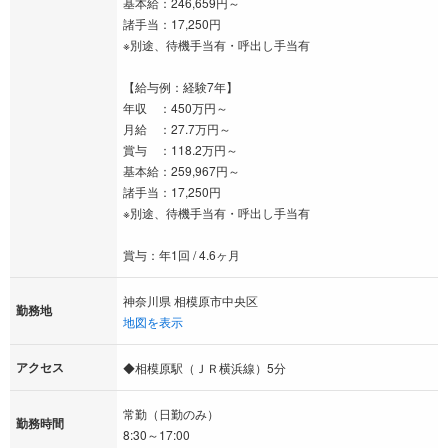
基本給：246,659円～
諸手当：17,250円
※別途、待機手当有・呼出し手当有
【給与例：経験7年】
年収 ：450万円～
月給 ：27.7万円～
賞与 ：118.2万円～
基本給：259,967円～
諸手当：17,250円
※別途、待機手当有・呼出し手当有
賞与：年1回 / 4.6ヶ月
神奈川県 相模原市中央区
勤務地
地図を表示
アクセス
◆相模原駅（ＪＲ横浜線）5分
常勤（日勤のみ）
勤務時間
8:30～17:00