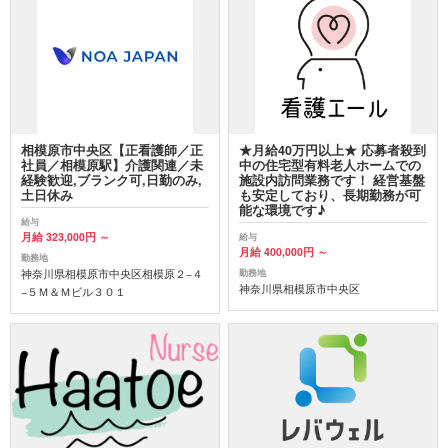
相模原市中央区【正看護師／正
★月給40万円以上★ 応募者殺到
社員／相模原駅】介護関連／未
中の住宅型有料老人ホームでの
経験歓迎,ブランク可,日勤のみ,
施設内訪問業務です！ 経営基盤
土日休み
も安定しており、長期勤務が可
能な環境です♪
給与
月給 323,000円 ～
給与
月給 400,000円 ～
勤務地
神奈川県相模原市中央区相模原２−４
勤務地
神奈川県相模原市中央区
−５Ｍ＆Ｍビル３０１