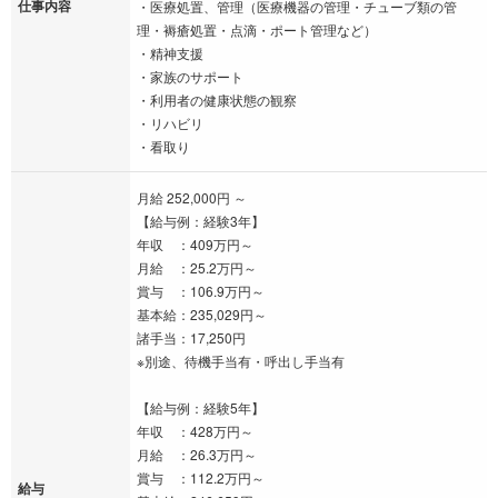
仕事内容
・医療処置、管理（医療機器の管理・チューブ類の管
理・褥瘡処置・点滴・ポート管理など）
・精神支援
・家族のサポート
・利用者の健康状態の観察
・リハビリ
・看取り
月給 252,000円 ～
【給与例：経験3年】
年収 ：409万円～
月給 ：25.2万円～
賞与 ：106.9万円～
基本給：235,029円～
諸手当：17,250円
※別途、待機手当有・呼出し手当有
【給与例：経験5年】
年収 ：428万円～
月給 ：26.3万円～
賞与 ：112.2万円～
給与