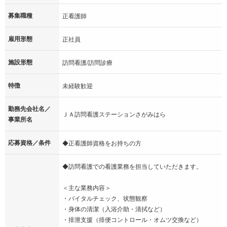
募集職種
正看護師
雇用形態
正社員
施設形態
訪問看護/訪問診療
特徴
未経験歓迎
勤務先会社名／
ＪＡ訪問看護ステーションさがみはら
事業所名
応募資格／条件
◆正看護師資格をお持ちの方
◆訪問看護での看護業務を担当していただきます。
＜主な業務内容＞
・バイタルチェック、状態観察
・身体の清潔（入浴介助・清拭など）
・排泄支援（排便コントロール・オムツ交換など）