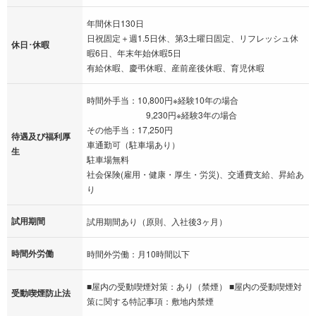
年間休日130日
日祝固定＋週1.5日休、第3土曜日固定、リフレッシュ休
休日･休暇
暇6日、年末年始休暇5日
有給休暇、慶弔休暇、産前産後休暇、育児休暇
時間外手当：10,800円※経験10年の場合
9,230円※経験3年の場合
その他手当：17,250円
待遇及び福利厚
車通勤可（駐車場あり）
生
駐車場無料
社会保険(雇用・健康・厚生・労災)、交通費支給、昇給あ
り
試用期間
試用期間あり（原則、入社後3ヶ月）
時間外労働
時間外労働：月10時間以下
■屋内の受動喫煙対策：あり（禁煙） ■屋内の受動喫煙対
受動喫煙防止法
策に関する特記事項：敷地内禁煙