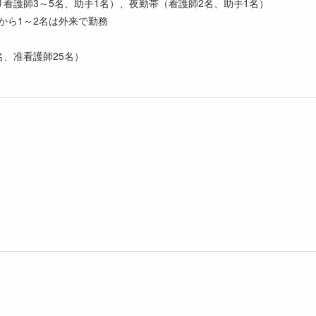
り看護師3～5名、助手1名）、夜勤帯（看護師2名、助手1名）
から1～2名は外来で勤務
名、准看護師25名）