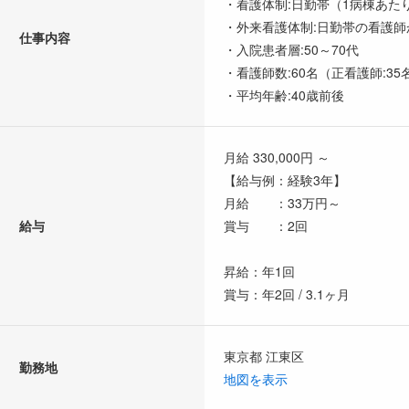
・看護体制:日勤帯（1病棟あた
・外来看護体制:日勤帯の看護師
仕事内容
・入院患者層:50～70代
・看護師数:60名（正看護師:35
・平均年齢:40歳前後
月給 330,000円 ～
【給与例：経験3年】
月給 ：33万円～
給与
賞与 ：2回
昇給：年1回
賞与：年2回 / 3.1ヶ月
東京都 江東区
勤務地
地図を表示