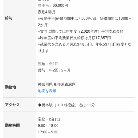
諸手当：60,000円
夜勤4回/月
給与
※夜勤手当(研修期間中は7,500円/回、研修期間は1週間～
2か月)
※賞与に関しては昨年度（2,020年度）平均支給金額
※昨年度の平均残業代支給額は月額17,857円
※残業代を含めると月給37.8万円、年収537万円程度とな
ります
昇給：年1回
賞与：年2回 / 2ヶ月
神奈川県 相模原市緑区
勤務地
地図を表示
アクセス
◆橋本駅（ＪＲ相模線） 徒歩11分
常勤（2交代）
勤務時間
9:00～18:00
17:00～9:30