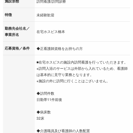
施設形態
訪問看護/訪問診療
特徴
未経験歓迎
勤務先会社名／
在宅ホスピス橋本
事業所名
応募資格／条件
◆正看護師資格をお持ちの方
■在宅ホスピスの施設内訪問看護を行っていただきます。
※訪問入浴のサービスは外部から入れているため、看護師
は基本的に見守り業務となります。
※施設の外に訪問に行くことはございません。
◆訪問件数
日勤帯11件前後
◆病床数
32床
◆介護職員及び看護師の人数配置