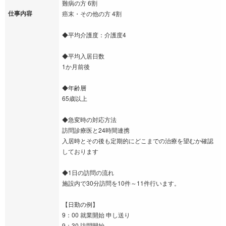
難病の方 6割
仕事内容
癌末・その他の方 4割
◆平均介護度：介護度4
◆平均入居日数
1か月前後
◆年齢層
65歳以上
◆急変時の対応方法
訪問診療医と24時間連携
入居時とその後も定期的にどこまでの治療を望むか確認
しております
◆1日の訪問の流れ
施設内で30分訪問を10件～11件行います。
【日勤の例】
9：00 就業開始 申し送り
9：30 訪問開始