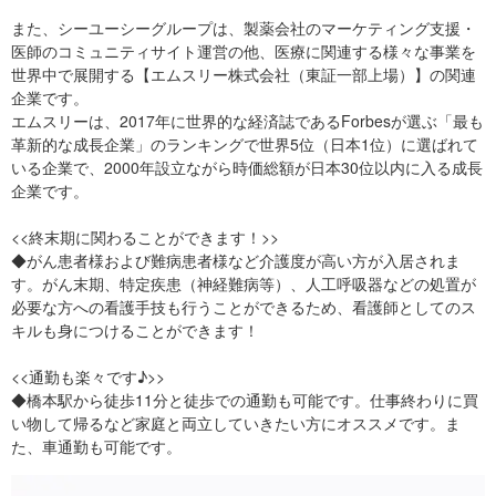
また、シーユーシーグループは、製薬会社のマーケティング支援・
医師のコミュニティサイト運営の他、医療に関連する様々な事業を
世界中で展開する【エムスリー株式会社（東証一部上場）】の関連
企業です。
エムスリーは、2017年に世界的な経済誌であるForbesが選ぶ「最も
革新的な成長企業」のランキングで世界5位（日本1位）に選ばれて
いる企業で、2000年設立ながら時価総額が日本30位以内に入る成長
企業です。
<<終末期に関わることができます！>>
◆がん患者様および難病患者様など介護度が高い方が入居されま
す。がん末期、特定疾患（神経難病等）、人工呼吸器などの処置が
必要な方への看護手技も行うことができるため、看護師としてのス
キルも身につけることができます！
<<通勤も楽々です♪>>
◆橋本駅から徒歩11分と徒歩での通勤も可能です。仕事終わりに買
い物して帰るなど家庭と両立していきたい方にオススメです。ま
た、車通勤も可能です。