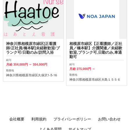
神奈川県相模原市緑区[正看護
相模原市緑区【正看護師／正社
師/正社員/橋本駅]未経験歓迎/ブ
員／橋本駅】介護関連／未経験
ランク可/日勤のみ/訪問入浴
歓迎,ブランク可,日勤のみ,車通
勤可
給与
月給 354,000円 ～ 354,000円
給与
月給 275,000円 ～
勤務地
神奈川県相模原市緑区久保沢1-5-16
勤務地
神奈川県相模原市緑区大島１５５６
会社概要
利用規約
プライバシーポリシー
お問い合わせ
よくある質問
サイトマップ