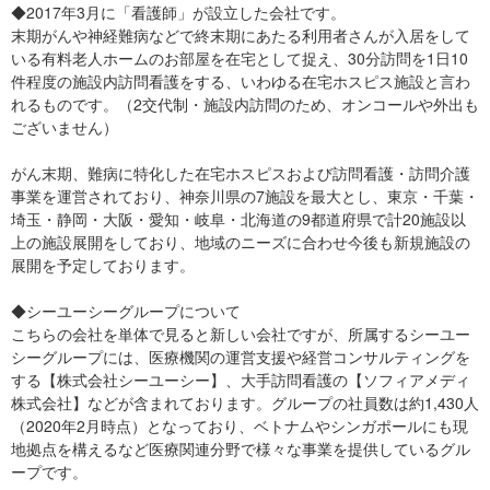
◆2017年3月に「看護師」が設立した会社です。
末期がんや神経難病などで終末期にあたる利用者さんが入居をして
いる有料老人ホームのお部屋を在宅として捉え、30分訪問を1日10
件程度の施設内訪問看護をする、いわゆる在宅ホスピス施設と言わ
れるものです。（2交代制・施設内訪問のため、オンコールや外出も
ございません）
がん末期、難病に特化した在宅ホスピスおよび訪問看護・訪問介護
事業を運営されており、神奈川県の7施設を最大とし、東京・千葉・
埼玉・静岡・大阪・愛知・岐阜・北海道の9都道府県で計20施設以
上の施設展開をしており、地域のニーズに合わせ今後も新規施設の
展開を予定しております。
◆シーユーシーグループについて
こちらの会社を単体で見ると新しい会社ですが、所属するシーユー
シーグループには、医療機関の運営支援や経営コンサルティングを
する【株式会社シーユーシー】、大手訪問看護の【ソフィアメディ
株式会社】などが含まれております。グループの社員数は約1,430人
（2020年2月時点）となっており、ベトナムやシンガポールにも現
地拠点を構えるなど医療関連分野で様々な事業を提供しているグル
ープです。