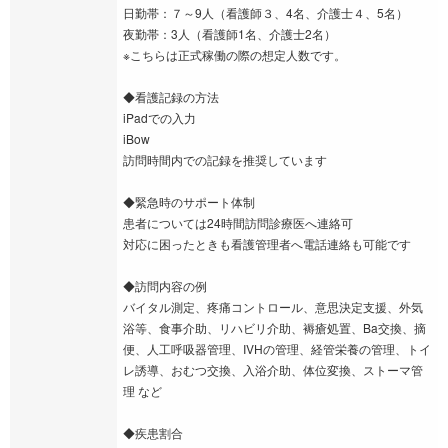
日勤帯：７～9人（看護師３、4名、介護士４、5名）
夜勤帯：3人（看護師1名、介護士2名）
※こちらは正式稼働の際の想定人数です。
◆看護記録の方法
iPadでの入力
iBow
訪問時間内での記録を推奨しています
◆緊急時のサポート体制
患者については24時間訪問診療医へ連絡可
対応に困ったときも看護管理者へ電話連絡も可能です
◆訪問内容の例
バイタル測定、疼痛コントロール、意思決定支援、外気
浴等、食事介助、リハビリ介助、褥瘡処置、Ba交換、摘
便、人工呼吸器管理、IVHの管理、経管栄養の管理、トイ
レ誘導、おむつ交換、入浴介助、体位変換、ストーマ管
理 など
◆疾患割合