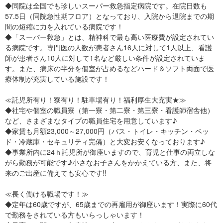
◆同院は全国でも珍しいスーパー救急指定病院です。在院日数も
57.5日（同院急性期フロア）となっており、入院から退院までの期
間の短縮に力を入れている病院です！
◆「スーパー救急」とは、精神科で最も高い医療費が設定されてい
る病院です。専門医の人数が患者さん16人に対して1人以上、看護
師が患者さん10人に対して1名など厳しい条件が設定されていま
す。また、病床の半分を個室が占めるなどハード＆ソフト両面で医
療体制が充実している施設です！
≪託児所有り！寮有り！駐車場有り！福利厚生大充実★≫
◆社宅や個室の職員寮（第一寮・第二寮・第三寮・看護師宿舎他）
など、さまざまなタイプの職員住宅を用意しています♪
◆家賃も月額23,000～27,000円（バス・トイレ・キッチン・ベッ
ド・冷蔵庫・セキュリティ完備）と大変お安くなっております♪
◆事業所内に24ｈ託児所が御座いますので、育児と仕事の両立しな
がら勤務が可能です♪小さなお子さんをかかえている方、また、将
来のご出産に備えても安心です!!
≪長く働ける職場です！≫
◆定年は60歳ですが、65歳までの再雇用が御座います！実際に60代
で勤務をされている方もいらっしゃいます！