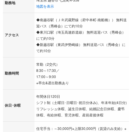
勤務地
地図を表示
◆南越谷駅（ＪＲ武蔵野線（府中本町-南船橋）） 無料送
迎バス（秀峰会）にて約10分
◆東川口駅（埼玉高速鉄道線） 無料送迎バス（秀峰会）
アクセス
にて約10分
◆新越谷駅（東武伊勢崎線） 無料送迎バス（秀峰会）に
て約10分
常勤（2交代）
8:30～17:30／
勤務時間
17:00～9:00
※早出&遅出勤務あり
年間休日120日
シフト制（土曜日･日曜日･祝日分休み)、年末年始(4日分)
休日･休暇
リフレッシュ休暇、誕生日休暇、結婚記念日休暇、慶弔
休暇、有給休暇、育児休暇、産前産後休暇
住宅手当：～30,000円※上限30,000円（賃貸のみ支給）※