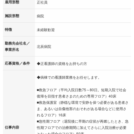
雇用形態
正社員
施設形態
病院
特徴
未経験歓迎
勤務先会社名／
北辰病院
事業所名
応募資格／条件
◆正看護師の資格をお持ちの方
◆病棟での看護師業務をお任せします。
■救急フロア（平均入院日数75～80日。短期入院で社会
復帰を目指す患者さまのための専用フロア）40床
■救急保護室（静穏な環境で安静を保つ必要がある患者さ
ま、あるいは自傷他害のおそれがある場合などに使用さ
れるフロア）16床
■急性期フロア（退院後に早期の症状が再燃したとき、急
仕事内容
性期フロアでの治療期間に加えてさらに入院治療が必要
となった場合のフロア）50床