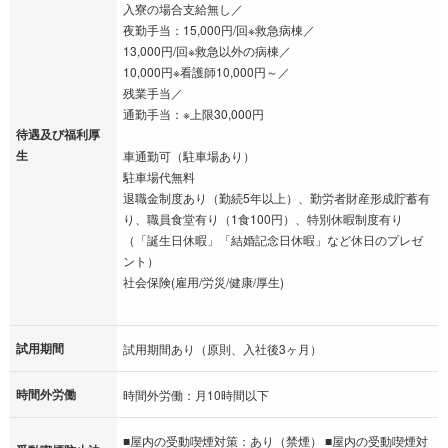
入寮の場合支給無し／
夜勤手当：15,000円/回※救急病棟／
13,000円/回※救急以外の病棟／
10,000円※看護師10,000円～／
残業手当／
通勤手当：※上限30,000円
待遇及び福利厚
生
車通勤可（駐車場あり）
駐車場代無料
退職金制度あり（勤続5年以上）、勤労者財産形成貯蓄有
り、職員食堂有り（1食100円）、特別休暇制度有り
（「誕生日休暇」「結婚記念日休暇」など休日のプレゼ
ント）
社会保険(雇用/労災/健康/厚生)
試用期間
試用期間あり（原則、入社後3ヶ月）
時間外労働
時間外労働：月10時間以下
■屋内の受動喫煙対策：あり（禁煙） ■屋内の受動喫煙対