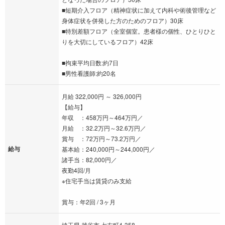
■短期介入フロア（精神症状に加えて内科や術後管理など
身体症状を併発した方のためのフロア）30床
■特別差額フロア（全室個室。患者様の個性、ひとりひと
りを大切にしているフロア）42床
■拘束平均日数:約7日
■男性看護師:約20名
月給 322,000円 ～ 326,000円
【給与】
年収 ：458万円～464万円／
月給 ：32.2万円～32.6万円／
賞与 ：72万円～73.2万円／
給与
基本給：240,000円～244,000円／
諸手当：82,000円／
夜勤4回/月
※住宅手当は賃貸のみ支給
賞与：年2回 / 3ヶ月
埼玉県 越谷市 七左町4-358