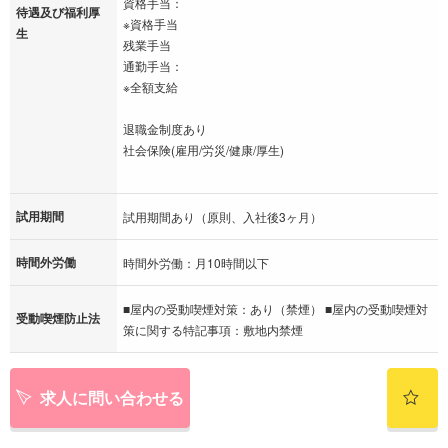
資格手当：
待遇及び福利厚
※資格手当
生
残業手当
通勤手当：
※全額支給
退職金制度あり
社会保険(雇用/労災/健康/厚生)
試用期間
試用期間あり（原則、入社後3ヶ月）
時間外労働
時間外労働：月10時間以下
■屋内の受動喫煙対策：あり（禁煙） ■屋内の受動喫煙対
受動喫煙防止法
策に関する特記事項：敷地内禁煙
求人に問い合わせる