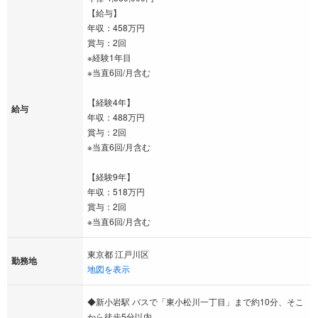
【給与】
年収：458万円
賞与：2回
※経験1年目
※当直6回/月含む
【経験4年】
給与
年収：488万円
賞与：2回
※当直6回/月含む
【経験9年】
年収：518万円
賞与：2回
※当直6回/月含む
東京都 江戸川区
勤務地
地図を表示
◆新小岩駅 バスで「東小松川一丁目」まで約10分、そこ
から徒歩5分以内