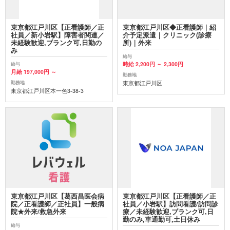
東京都江戸川区【正看護師／正
東京都江戸川区◆正看護師｜紹
社員／新小岩駅】障害者関連／
介予定派遣｜クリニック(診療
未経験歓迎,ブランク可,日勤の
所)｜外来
み
給与
時給 2,200円 ～ 2,300円
給与
月給 197,000円 ～
勤務地
東京都江戸川区
勤務地
東京都江戸川区本一色3-38-3
東京都江戸川区【葛西昌医会病
東京都江戸川区【正看護師／正
院／正看護師／正社員】一般病
社員／小岩駅】訪問看護/訪問診
院★外来/救急外来
療／未経験歓迎,ブランク可,日
勤のみ,車通勤可,土日休み
給与