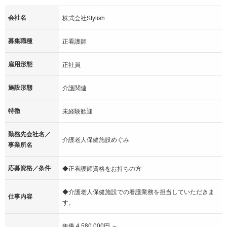
会社名
株式会社Stylish
募集職種
正看護師
雇用形態
正社員
施設形態
介護関連
特徴
未経験歓迎
勤務先会社名／
介護老人保健施設めぐみ
事業所名
応募資格／条件
◆正看護師資格をお持ちの方
◆介護老人保健施設での看護業務を担当していただきま
仕事内容
す。
年俸 4,580,000円 ～