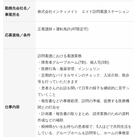
勤務先会社名／
株式会社インティメイト エイド訪問看護ステーション
事業所名
正看護師＋運転免許(AT限定可)
応募資格／条件
訪問看護における看護業務
・障害者グループホーム(7割)、個人宅(3割)
・医療行為：服薬管理、インシュリン
・定期的なバイタルサインのチェック、入浴介助、散歩
等も行っていただきます
・患者さんのお話を聞いて日常の様子を継続的に見守っ
ていくこと
・報告書などの事務処理、訪問の準備、提携する医療機
仕事内容
関との打合せ
・計画書・報告書の取りまとめ、請求業務のための資料
作成などの補助
・精神障がいをお持ちの患者様で、5人ほどで共同生活を
している、グループホームを訪問等し、ホームの事務室