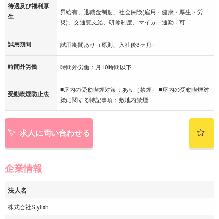
待遇及び福利厚
昇給有、退職金制度、社会保険(雇用・健康・厚生・労
生
災)、交通費支給、研修制度、マイカー通勤：可
試用期間
試用期間あり（原則、入社後3ヶ月）
時間外労働
時間外労働：月10時間以下
■屋内の受動喫煙対策：あり（禁煙） ■屋内の受動喫煙対
受動喫煙防止法
策に関する特記事項：敷地内禁煙
求人に問い合わせる
企業情報
法人名
株式会社Stylish