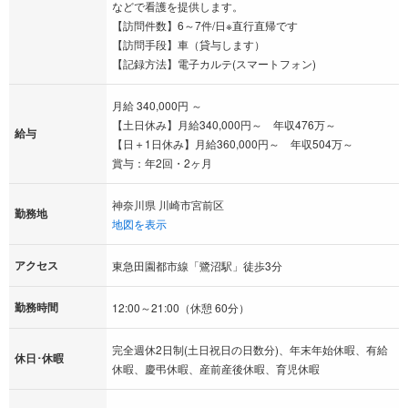
などで看護を提供します。
【訪問件数】6～7件/日※直行直帰です
【訪問手段】車（貸与します）
【記録方法】電子カルテ(スマートフォン)
月給 340,000円 ～
【土日休み】月給340,000円～ 年収476万～
給与
【日＋1日休み】月給360,000円～ 年収504万～
賞与：年2回・2ヶ月
神奈川県 川崎市宮前区
勤務地
地図を表示
アクセス
東急田園都市線「鷺沼駅」徒歩3分
勤務時間
12:00～21:00（休憩 60分）
完全週休2日制(土日祝日の日数分)、年末年始休暇、有給
休日･休暇
休暇、慶弔休暇、産前産後休暇、育児休暇