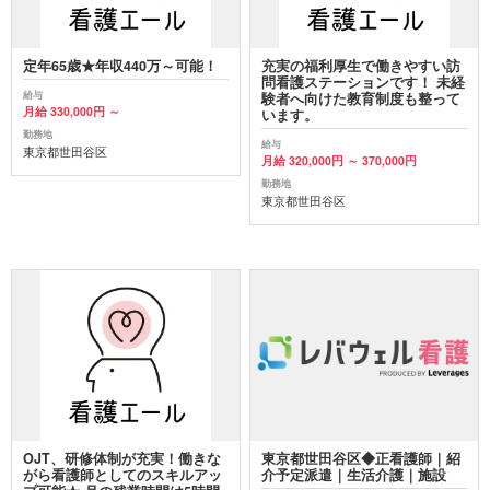
定年65歳★年収440万～可能！
充実の福利厚生で働きやすい訪
問看護ステーションです！ 未経
給与
験者へ向けた教育制度も整って
月給 330,000円 ～
います。
勤務地
給与
東京都世田谷区
月給 320,000円 ～ 370,000円
勤務地
東京都世田谷区
OJT、研修体制が充実！働きな
東京都世田谷区◆正看護師｜紹
がら看護師としてのスキルアッ
介予定派遣｜生活介護｜施設