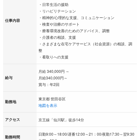
・日常生活の援助
・リハビリテーション
・精神的/心理的な支援、コミュニケーション
仕事内容
・検査や治療のサポート
・療養環境改善のためのアドバイス、調整
・介護者の相談、支援
・さまざまな在宅ケアサービス（社会資源）の相談、調
整
・看取りへの支援
月給 340,000円 ～
給与
月給340,000円～
賞与：年2回
東京都 世田谷区
勤務地
地図を表示
アクセス
京王線「仙川駅」徒歩14分
日勤9:00～18:00/遅番12:00～21：00/夜勤17:30～翌9:30
勤務時間