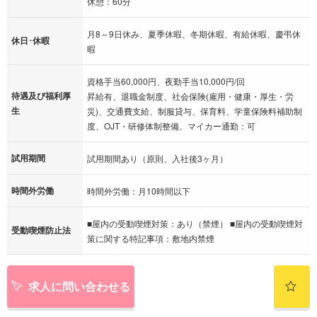
休憩：60分
月8～9日休み、夏季休暇、冬期休暇、有給休暇、慶弔休
休日･休暇
暇
資格手当60,000円、夜勤手当10,000円/回
待遇及び福利厚
昇給有、退職金制度、社会保険(雇用・健康・厚生・労
生
災)、交通費支給、制服貸与、保育料、学童保険料補助制
度、OJT・研修体制整備、マイカー通勤：可
試用期間
試用期間あり（原則、入社後3ヶ月）
時間外労働
時間外労働：月10時間以下
■屋内の受動喫煙対策：あり（禁煙） ■屋内の受動喫煙対
受動喫煙防止法
策に関する特記事項：敷地内禁煙
求人に問い合わせる