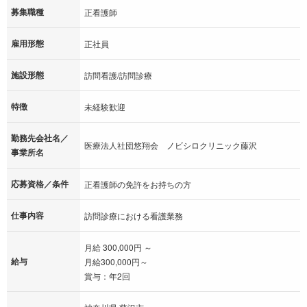
募集職種
正看護師
雇用形態
正社員
施設形態
訪問看護/訪問診療
特徴
未経験歓迎
勤務先会社名／
医療法人社団悠翔会 ノビシロクリニック藤沢
事業所名
応募資格／条件
正看護師の免許をお持ちの方
仕事内容
訪問診療における看護業務
月給 300,000円 ～
給与
月給300,000円～
賞与：年2回