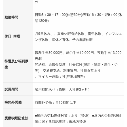
分
日勤8：30～17：00(休憩60分)/夜勤16：30～翌9：00(休
勤務時間
憩120分)
月9日休み、、夏季休暇有給休暇、慶弔休暇、インフルエ
休日･休暇
ンザ休暇、産休／育休、子の看護休暇
職務手当30,000円、就労手当10,000円、夜勤手当13,000
円/回
待遇及び福利厚
昇給有、退職金制度、社会保険(雇用・健康・厚生・労
生
災)、交通費支給、制服貸与、社員食堂あり
、マイカー通勤：可(駐車場無料)
試用期間
試用期間あり（原則、入社後3ヶ月）
時間外労働
時間外労働：月10時間以下
■屋内の受動喫煙対策：あり（禁煙） ■屋内の受動喫煙対
受動喫煙防止法
策に関する特記事項：敷地内禁煙