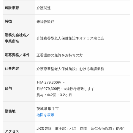
施設形態
介護関連
特徴
未経験歓迎
勤務先会社名／
介護療養型老人保健施設ネオテラス宗仁会
事業所名
応募資格／条件
正看護師の免許をお持ちの方
仕事内容
介護療養型老人保健施設における看護業務
月給 279,300円 ～
給与
月給279,300円～※経験考慮致します
賞与：年2回・3.2ヶ月
茨城県 取手市
勤務地
地図を表示
JR常磐線「取手駅」バス「岡南 宗仁会病院前」徒歩1
アクセス