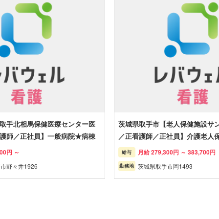
取手北相馬保健医療センター医
茨城県取手市【老人保健施設サ
護師／正社員】一般病院★病棟
／正看護師／正社員】介護老人
000円 ～
月給 279,300円 ～ 383,700円
給与
市野々井1926
茨城県取手市岡1493
勤務地