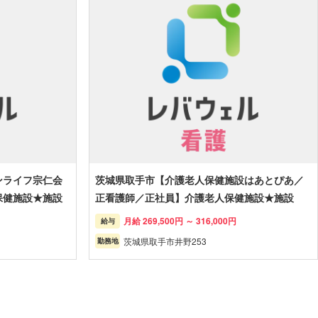
ンライフ宗仁会
茨城県取手市【介護老人保健施設はあとぴあ／
保健施設★施設
正看護師／正社員】介護老人保健施設★施設
月給 269,500円 ～ 316,000円
給与
茨城県取手市井野253
勤務地