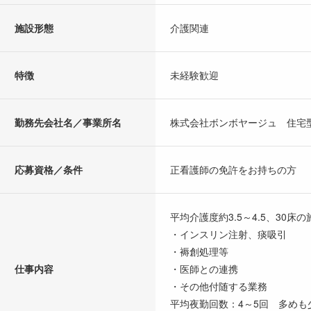
施設形態
介護関連
特徴
未経験歓迎
勤務先会社名／事業所名
株式会社ボンボヤージュ 住宅
応募資格／条件
正看護師の免許をお持ちの方
平均介護度約3.5～4.5、30床
・インスリン注射、痰吸引
・褥創処理等
仕事内容
・医師との連携
・その他付随する業務
平均夜勤回数：4～5回 多めも