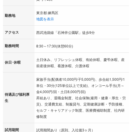
東京都 練馬区
勤務地
地図を表示
アクセス
西武池袋線「石神井公園駅」徒歩9分
勤務時間
8:30～17:30(休憩60分)
土日休み、リフレッシュ休暇、有給休暇、慶弔休暇、産
休日･休暇
前産後休暇、看護休暇、介護休暇
家族手当(配偶者10,000円/子5,000円)、歩合給1,500円/1
単位・30分(125単位以上で支給)、オンコール手当(月～
金4,000円/回・土日8,000円/回)
待遇及び福利厚
昇給あり、退職金制度、社会保険(雇用・健康・厚生・労
生
災)、交通費支給、制服貸与、定期健康診断・予防接種、
セルフ・キャリアドック制度、医療費補助制度、社内研
修制度
試用期間
試用期間あり（原則、入社後3ヶ月）