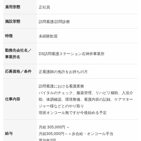
雇用形態
正社員
施設形態
訪問看護/訪問診療
特徴
未経験歓迎
勤務先会社名／
DS訪問看護ステーション石神井事業所
事業所名
応募資格／条件
正看護師の免許をお持ちの方
訪問看護における看護業務
バイタルのチェック、服薬管理、リハビリ補助、入浴介
仕事内容
助、体調確認、環境整備、看護内容の記録、ケアマネー
ジャー様などとのやり取り
現状オンコール無ですが今後始める予定
月給 305,000円 ～
給与
月給305,000円～＋歩合給・オンコール手当
賞与年2回