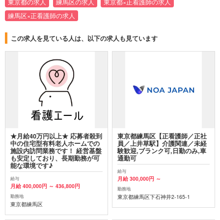
東京都の求人
練馬区の求人
東京都×正看護師の求人
練馬区×正看護師の求人
この求人を見ている人は、以下の求人も見ています
★月給40万円以上★ 応募者殺到
東京都練馬区【正看護師／正社
中の住宅型有料老人ホームでの
員／上井草駅】介護関連／未経
施設内訪問業務です！ 経営基盤
験歓迎,ブランク可,日勤のみ,車
も安定しており、長期勤務が可
通勤可
能な環境です♪
給与
月給 300,000円 ～
給与
月給 400,000円 ～ 436,800円
勤務地
東京都練馬区下石神井2-165-1
勤務地
東京都練馬区