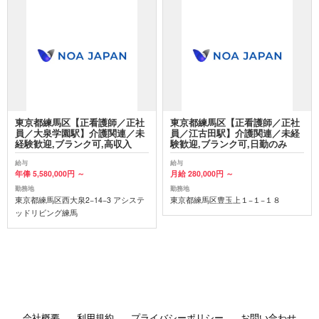
東京都練馬区【正看護師／正社
東京都練馬区【正看護師／正社
員／大泉学園駅】介護関連／未
員／江古田駅】介護関連／未経
経験歓迎,ブランク可,高収入
験歓迎,ブランク可,日勤のみ
給与
給与
年俸 5,580,000円 ～
月給 280,000円 ～
勤務地
勤務地
東京都練馬区西大泉2−14−3 アシステ
東京都練馬区豊玉上１−１−１８
ッドリビング練馬
会社概要
利用規約
プライバシーポリシー
お問い合わせ