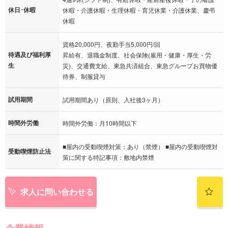
休日･休暇
休暇・介護休暇・生理休暇・育児休業・介護休業、慶弔
休暇
資格20,000円、夜勤手当5,000円/回
待遇及び福利厚
昇給有、退職金制度、社会保険(雇用・健康・厚生・労
生
災)、交通費支給、東急共済組合、東急グループお買物優
待券、制服貸与
試用期間
試用期間あり（原則、入社後3ヶ月）
時間外労働
時間外労働：月10時間以下
■屋内の受動喫煙対策：あり（禁煙） ■屋内の受動喫煙対
受動喫煙防止法
策に関する特記事項：敷地内禁煙
求人に問い合わせる