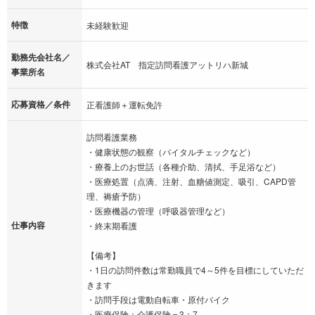
特徴
未経験歓迎
勤務先会社名／
株式会社AT 指定訪問看護アットリハ新城
事業所名
応募資格／条件
正看護師＋運転免許
訪問看護業務
・健康状態の観察（バイタルチェックなど）
・療養上のお世話（各種介助、清拭、手足浴など）
・医療処置（点滴、注射、血糖値測定、吸引、CAPD管
理、褥瘡予防）
・医療機器の管理（呼吸器管理など）
仕事内容
・終末期看護
【備考】
・1日の訪問件数は常勤職員で4～5件を目標にしていただ
きます
・訪問手段は電動自転車・原付バイク
・医療保険：介護保険＝3：7