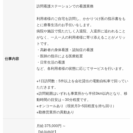
訪問看護ステーションでの看護業務
利用者様のご自宅を訪問し、かかりつけ医の指示書をも
とに療養生活のお手伝いをします。
病院や施設で慌ただしく入退院、入退所に追われること
がなく、一人一人の利用者様に寄り添えることがメリッ
トです。
・高齢者の身体看護・認知症の看護
・医師の指示による医療処置
仕事内容
・日常生活の看護
など、各利用者様の状態に応じてサービスを行います。
※1日訪問数：5件以上を会社貸出の電動自転車で回ってい
ただきます。
※訪問範囲はいずれも事業所から半径3km以内となり、移
動時間の目安は～30分程度です。
※オンコールあり（現状月3~5回程度を持ち回り）
※勤務営業所の異動あり
月給 375,000円 ～
【給与内訳】