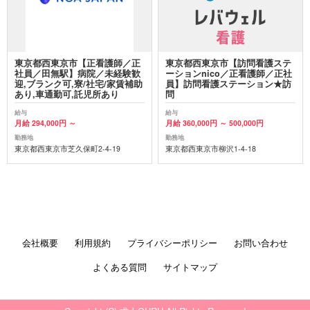
東京都西東京市【正看護師／正
東京都西東京市【訪問看護ステ
社員／田無駅】病院／未経験歓
ーションnico／正看護師／正社
迎,ブランク可,寮/社宅/家賃補助
員】訪問看護ステーション★訪
あり,車通勤可,託児所あり
問
給与
給与
月給 294,000円 ～
月給 360,000円 ～ 500,000円
勤務地
勤務地
東京都西東京市芝久保町2-4-19
東京都西東京市柳沢1-4-18
会社概要
利用規約
プライバシーポリシー
お問い合わせ
よくある質問
サイトマップ