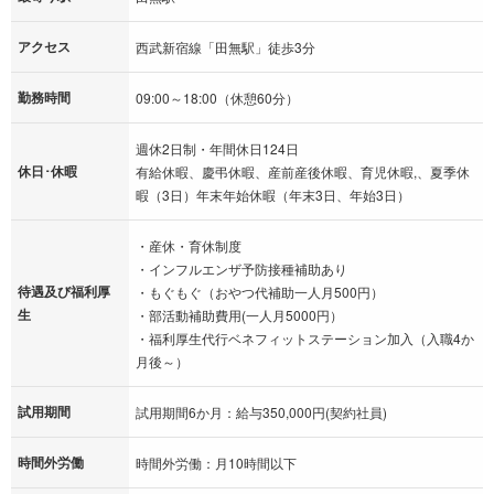
アクセス
西武新宿線「田無駅」徒歩3分
勤務時間
09:00～18:00（休憩60分）
週休2日制・年間休日124日
休日･休暇
有給休暇、慶弔休暇、産前産後休暇、育児休暇,、夏季休
暇（3日）年末年始休暇（年末3日、年始3日）
・産休・育休制度
・インフルエンザ予防接種補助あり
待遇及び福利厚
・もぐもぐ（おやつ代補助一人月500円）
生
・部活動補助費用(一人月5000円）
・福利厚生代行ベネフィットステーション加入（入職4か
月後～）
試用期間
試用期間6か月：給与350,000円(契約社員)
時間外労働
時間外労働：月10時間以下