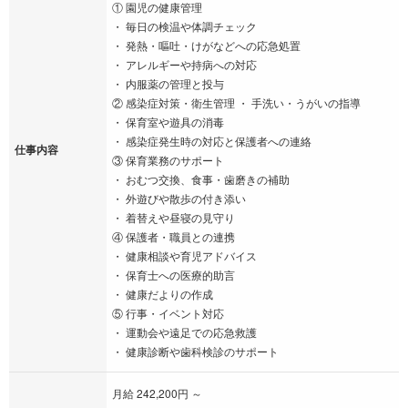
① 園児の健康管理
・ 毎日の検温や体調チェック
・ 発熱・嘔吐・けがなどへの応急処置
・ アレルギーや持病への対応
・ 内服薬の管理と投与
② 感染症対策・衛生管理 ・ 手洗い・うがいの指導
・ 保育室や遊具の消毒
・ 感染症発生時の対応と保護者への連絡
仕事内容
③ 保育業務のサポート
・ おむつ交換、食事・歯磨きの補助
・ 外遊びや散歩の付き添い
・ 着替えや昼寝の見守り
④ 保護者・職員との連携
・ 健康相談や育児アドバイス
・ 保育士への医療的助言
・ 健康だよりの作成
⑤ 行事・イベント対応
・ 運動会や遠足での応急救護
・ 健康診断や歯科検診のサポート
月給 242,200円 ～