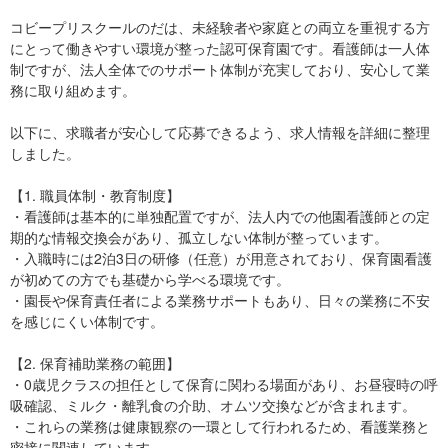
コビープリスクールのだは、未経験者や家庭との両立を重視する方
にとって働きやすい環境が整った認可保育園です。看護師は一人体
制ですが、法人全体でのサポート体制が充実しており、安心して業
務に取り組めます。
以下に、求職者が安心して応募できるよう、求人情報を詳細に整理
しました。
【1. 職員体制・教育制度】
・看護師は基本的に単独配置ですが、法人内での他園看護師との定
期的な情報交換会があり、孤立しない体制が整っています。
・入職時には2泊3日の研修（任意）が用意されており、保育園看護
が初めての方でも基礎から学べる環境です。
・園長や保育責任者による業務サポートもあり、日々の業務に不安
を感じにくい体制です。
【2. 保育補助業務の範囲】
・0歳児クラスの担任として保育に関わる場面があり、お昼寝時の呼
吸確認、ミルク・離乳食の介助、オムツ交換などが含まれます。
・これらの業務は健康観察の一環として行われるため、看護業務と
密接に関連しています。