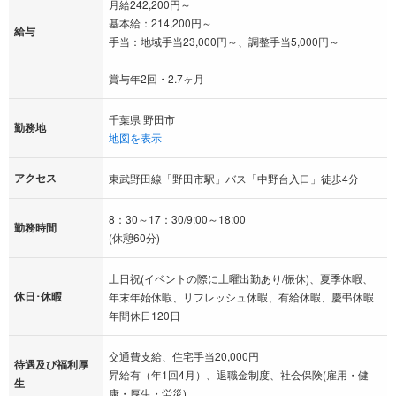
月給242,200円～
基本給：214,200円～
給与
手当：地域手当23,000円～、調整手当5,000円～
賞与年2回・2.7ヶ月
千葉県 野田市
勤務地
地図を表示
アクセス
東武野田線「野田市駅」バス「中野台入口」徒歩4分
8：30～17：30/9:00～18:00
勤務時間
(休憩60分)
土日祝(イベントの際に土曜出勤あり/振休)、夏季休暇、
休日･休暇
年末年始休暇、リフレッシュ休暇、有給休暇、慶弔休暇
年間休日120日
交通費支給、住宅手当20,000円
待遇及び福利厚
昇給有（年1回4月）、退職金制度、社会保険(雇用・健
生
康・厚生・労災)