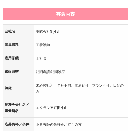
募集内容
会社名
株式会社Stylish
募集職種
正看護師
雇用形態
正社員
施設形態
訪問看護/訪問診療
未経験歓迎、年齢不問、車通勤可、ブランク可、日勤の
特徴
み
勤務先会社名／
エクラシア町田小山
事業所名
応募資格／条件
正看護師の免許をお持ちの方