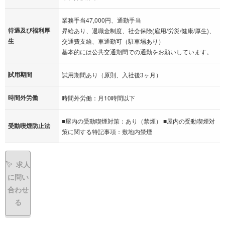
業務手当47,000円、通勤手当
待遇及び福利厚
昇給あり、退職金制度、社会保険(雇用/労災/健康/厚生)、
生
交通費支給、車通勤可（駐車場あり）
基本的には公共交通期間での通勤をお願いしています。
試用期間
試用期間あり（原則、入社後3ヶ月）
時間外労働
時間外労働：月10時間以下
■屋内の受動喫煙対策：あり（禁煙） ■屋内の受動喫煙対
受動喫煙防止法
策に関する特記事項：敷地内禁煙
求人
に問い
合わせ
る