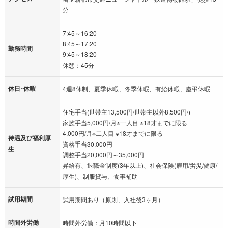
分
7:45～16:20
8:45～17:20
勤務時間
9:45～18:20
休憩：45分
休日･休暇
4週8休制、夏季休暇、冬季休暇、有給休暇、慶弔休暇
住宅手当(世帯主13,500円/世帯主以外8,500円/)
家族手当5,000円/月※一人目 ※18才までに限る
4,000円/月※二人目 ※18才までに限る
待遇及び福利厚
資格手当30,000円
生
調整手当20,000円～35,000円
昇給有、退職金制度(3年以上)、社会保険(雇用/労災/健康/
厚生)、制服貸与、食事補助
試用期間
試用期間あり（原則、入社後3ヶ月）
時間外労働
時間外労働：月10時間以下