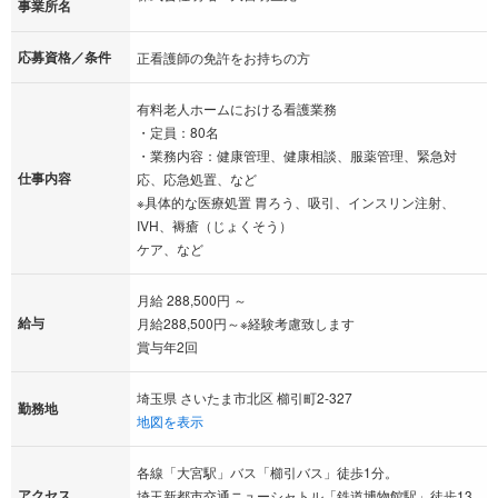
事業所名
応募資格／条件
正看護師の免許をお持ちの方
有料老人ホームにおける看護業務
・定員：80名
・業務内容：健康管理、健康相談、服薬管理、緊急対
仕事内容
応、応急処置、など
※具体的な医療処置 胃ろう、吸引、インスリン注射、
IVH、褥瘡（じょくそう）
ケア、など
月給 288,500円 ～
給与
月給288,500円～※経験考慮致します
賞与年2回
埼玉県 さいたま市北区 櫛引町2-327
勤務地
地図を表示
各線「大宮駅」バス「櫛引バス」徒歩1分。
アクセス
埼玉新都市交通ニューシャトル「鉄道博物館駅」徒歩13