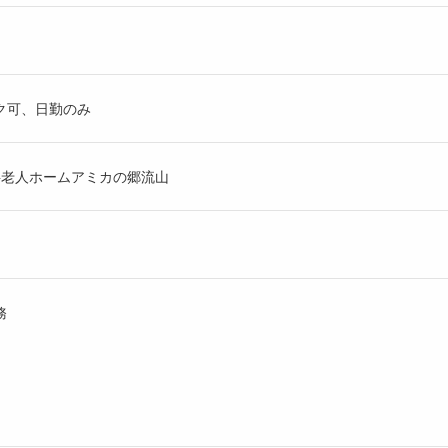
ク可、日勤のみ
有料老人ホームアミカの郷流山
務