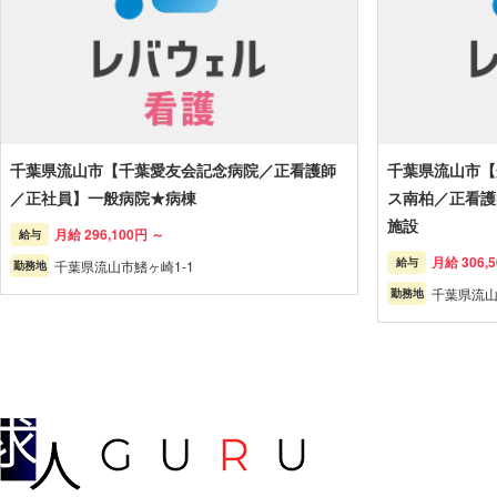
千葉県流山市【千葉愛友会記念病院／正看護師
千葉県流山市【
／正社員】一般病院★病棟
ス南柏／正看護
施設
月給 296,100円 ～
給与
月給 306,5
給与
千葉県流山市鰭ヶ崎1-1
勤務地
千葉県流山市
勤務地