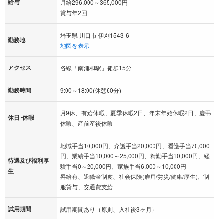
給与
月給296,000～365,000円
賞与年2回
埼玉県 川口市 伊刈1543-6
勤務地
地図を表示
アクセス
各線「南浦和駅」徒歩15分
勤務時間
9:00～18:00(休憩60分)
月9休、有給休暇、夏季休暇2日、年末年始休暇2日、慶弔
休日･休暇
休暇、産前産後休暇
地域手当10,000円、介護手当20,000円、看護手当70,000
円、業績手当10,000～25,000円、精勤手当10,000円、経
待遇及び福利厚
験手当0～20,000円、家族手当6,000～10,000円
生
昇給有、退職金制度、社会保険(雇用/労災/健康/厚生)、制
服貸与、交通費支給
試用期間
試用期間あり（原則、入社後3ヶ月）