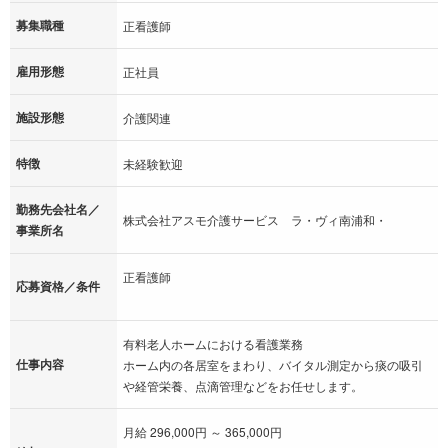
募集職種
正看護師
雇用形態
正社員
施設形態
介護関連
特徴
未経験歓迎
勤務先会社名／
株式会社アスモ介護サービス ラ・ヴィ南浦和・
事業所名
正看護師
応募資格／条件
有料老人ホームにおける看護業務
仕事内容
ホーム内の各居室をまわり、バイタル測定から痰の吸引
や経管栄養、点滴管理などをお任せします。
月給 296,000円 ～ 365,000円