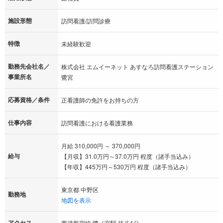
施設形態
訪問看護/訪問診療
特徴
未経験歓迎
勤務先会社名／
株式会社 エムイーネット あすなろ訪問看護ステーション
事業所名
鷺宮
応募資格／条件
正看護師の免許をお持ちの方
仕事内容
訪問看護における看護業務
月給 310,000円 ～ 370,000円
給与
【月収】31.0万円～37.0万円 程度（諸手当込み）
【年収】445万円～530万円 程度（諸手当込み）
東京都 中野区
勤務地
地図を表示
アクセス
西武新宿線 鷺ノ宮駅 徒歩1分