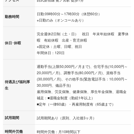
日勤:09時00分～17時30分（休憩60分）
勤務時間
※日勤のみ（オンコールあり）
完全週休2日制（土・日） 祝日 年末年始休暇 夏季休
暇 有給休暇 出産・育児休暇
休日･休暇
※固定休：土曜、日曜、祝日
年間休日：120日
通勤手当(上限50,000円／月まで)、住宅手当(10,000円～
20,000円／月)、調整手当(80,000円／月)、資格手当
(30,000円／月)、その他手当(緊急電話手当：10,000円～
待遇及び福利厚
30,000円、備品手当)
生
雇用保険、労災保険、健康保険、厚生年金保険、退職金
補足：■退職金制度（勤続1年以上）
■定年（一律60歳）・再雇用制度有（65歳まで）
試用期間
試用期間あり（原則、入社後3ヶ月）
時間外労働
時間外労働：月10時間以下