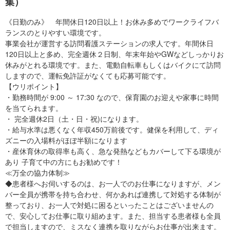
集）
《日勤のみ》 年間休日120日以上！お休み多めでワークライフバ
ランスのとりやすい環境です。
事業会社が運営する訪問看護ステーションの求人です。年間休日
120日以上と多め、完全週休２日制、年末年始やGWなどしっかりお
休みがとれる環境です。また、電動自転車もしくはバイクにて訪問
しますので、運転免許証がなくても応募可能です。
【ウリポイント】
・勤務時間が 9:00 ～ 17:30 なので、保育園のお迎えや家事に時間
を当てられます。
・ 完全週休2日（土・日・祝)になります。
・給与水準は悪くなく年収450万前後です。健保を利用して、ディ
ズニーの入場料がほぼ半額になります
・産休育休の取得率も高く、急な発熱などもカバーして下る環境が
あり 子育て中の方にもお勧めです！
≪万全の協力体制≫
◆患者様へお伺いするのは、お一人でのお仕事になりますが、メン
バー全員が携帯を持ち合わせ、何かあれば連携して対処する体制が
整っており、お一人で対処に困るといったことはございませんの
で、安心してお仕事に取り組めます。また、担当する患者様も全員
で担当しますので、ミスなく連携を取りながらお仕事が出来ます。