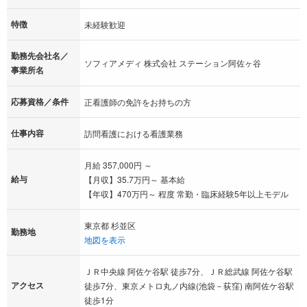
特徴
未経験歓迎
勤務先会社名／
ソフィアメディ 株式会社 ステーション阿佐ヶ谷
事業所名
応募資格／条件
正看護師の免許をお持ちの方
仕事内容
訪問看護における看護業務
月給 357,000円 ～
給与
【月収】35.7万円～ 基本給
【年収】470万円～ 程度 常勤・臨床経験5年以上モデル
東京都 杉並区
勤務地
地図を表示
ＪＲ中央線 阿佐ケ谷駅 徒歩7分、ＪＲ総武線 阿佐ケ谷駅
アクセス
徒歩7分、東京メトロ丸ノ内線(池袋－荻窪) 南阿佐ケ谷駅
徒歩1分