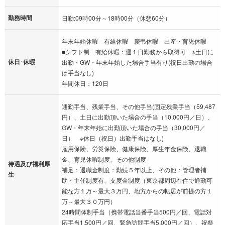
勤務時間
日勤:09時00分～18時00分（休憩60分）
年末年始休暇 有給休暇 慶弔休暇 出産・育児休暇
■シフト制 有給休暇：週１日勤務から取得可 ※土日に
休日･休暇
出勤・GW・年末年始した場合手当有り(祝日出勤の場合
は手当なし)
年間休日：120日
通勤手当、残業手当、その他手当(固定残業手当（59,487
円）、土日に出勤頂いた場合の手当（10,000円／日）、
GW・年末年始に出勤頂いた場合の手当（30,000円／
日） ※休日（祝日）出勤手当はなし)
雇用保険、労災保険、健康保険、厚生年金保険、退職
金、育児休暇制度、その他制度
待遇及び福利厚
補足：退職金制度：勤続５年以上、その他：管理者補
生
助・主任制度有、支度金制度（東京都周辺在住で通勤可
能な方１万～最大３万円、地方からの転居が前提の方１
万～最大３０万円）
24時間体制手当（携帯電話当番手当500円／回、電話対
応手当1,500円／回、緊急訪問手当5,000円／回）、祝祭