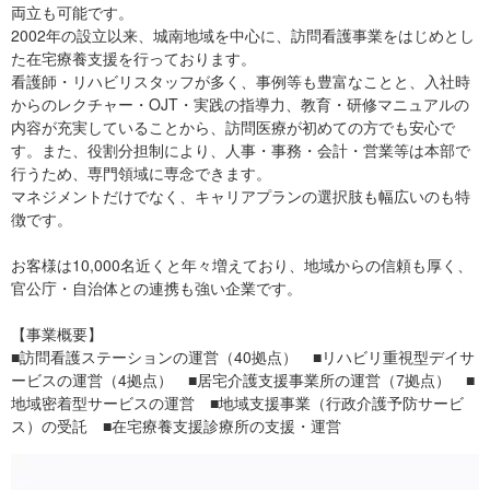
両立も可能です。
2002年の設立以来、城南地域を中心に、訪問看護事業をはじめとし
た在宅療養支援を行っております。
看護師・リハビリスタッフが多く、事例等も豊富なことと、入社時
からのレクチャー・OJT・実践の指導力、教育・研修マニュアルの
内容が充実していることから、訪問医療が初めての方でも安心で
す。また、役割分担制により、人事・事務・会計・営業等は本部で
行うため、専門領域に専念できます。
マネジメントだけでなく、キャリアプランの選択肢も幅広いのも特
徴です。
お客様は10,000名近くと年々増えており、地域からの信頼も厚く、
官公庁・自治体との連携も強い企業です。
【事業概要】
■訪問看護ステーションの運営（40拠点） ■リハビリ重視型デイサ
ービスの運営（4拠点） ■居宅介護支援事業所の運営（7拠点） ■
地域密着型サービスの運営 ■地域支援事業（行政介護予防サービ
ス）の受託 ■在宅療養支援診療所の支援・運営