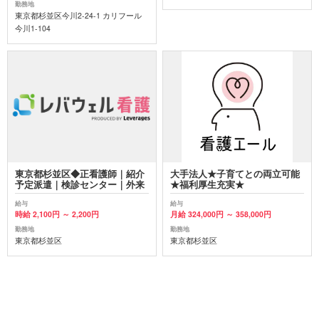
勤務地
東京都杉並区今川2-24-1 カリフール
今川1-104
東京都杉並区◆正看護師｜紹介
大手法人★子育てとの両立可能
予定派遣｜検診センター｜外来
★福利厚生充実★
給与
給与
時給 2,100円 ～ 2,200円
月給 324,000円 ～ 358,000円
勤務地
勤務地
東京都杉並区
東京都杉並区