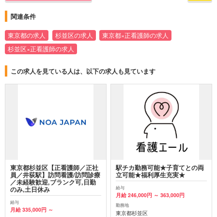
関連条件
東京都の求人
杉並区の求人
東京都×正看護師の求人
杉並区×正看護師の求人
この求人を見ている人は、以下の求人も見ています
東京都杉並区【正看護師／正社
駅チカ勤務可能★子育てとの両
員／井荻駅】訪問看護/訪問診療
立可能★福利厚生充実★
／未経験歓迎,ブランク可,日勤
給与
のみ,土日休み
月給 246,000円 ～ 363,000円
給与
勤務地
月給 335,000円 ～
東京都杉並区