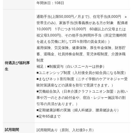
年間休日：108日
通勤手当(上限50,000円／月まで)、住宅手当(8,000円 ※
世帯主のみ)、家族手当(扶養義務がある方が対象 配偶者
10,000円 1子につき10,000円 60歳以上の父母または
祖父母3,000円)、その他手当(時間外手当（所定労働時間
を超える労働に対して25％割増の賃金支給）)
雇用保険、労災保険、健康保険、厚生年金保険、財形貯
蓄、退職金、社員持株会制度、育児休暇制度、介護休職
制度
待遇及び福利厚
補足：■制服貸与（白いスニーカーは持参）
生
■ユニオンシップ制度（入社後全員が組合員になる制度）
■まなびネット割引制度（ニチイ学館のケアマネジャー受
験対策講座などの講座を割引で受講できます。）
■労働組合加入（日本介護クラフトユニオン加盟：お祝い
事や万一のときの給付金や、宿泊・レジャー施設等の割
引等の共済があります。）
■定期健康診断の実施（婦人科健診、腰肩健診あり）
■定年65歳まで
試用期間
試用期間あり（原則、入社後3ヶ月）