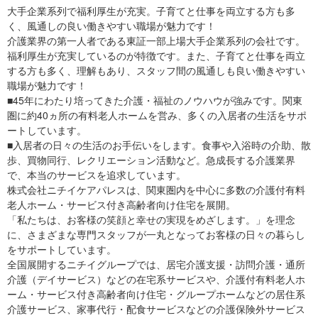
大手企業系列で福利厚生が充実。子育てと仕事を両立する方も多
く、風通しの良い働きやすい職場が魅力です！
介護業界の第一人者である東証一部上場大手企業系列の会社です。
福利厚生が充実しているのが特徴です。また、子育てと仕事を両立
する方も多く、理解もあり、スタッフ間の風通しも良い働きやすい
職場が魅力です！
■45年にわたり培ってきた介護・福祉のノウハウが強みです。関東
圏に約40ヵ所の有料老人ホームを営み、多くの入居者の生活をサポ
ートしています。
■入居者の日々の生活のお手伝いをします。食事や入浴時の介助、散
歩、買物同行、レクリエーション活動など。急成長する介護業界
で、本当のサービスを追求しています。
株式会社ニチイケアパレスは、関東圏内を中心に多数の介護付有料
老人ホーム・サービス付き高齢者向け住宅を展開。
「私たちは、お客様の笑顔と幸せの実現をめざします。」を理念
に、さまざまな専門スタッフが一丸となってお客様の日々の暮らし
をサポートしています。
全国展開するニチイグループでは、居宅介護支援・訪問介護・通所
介護（デイサービス）などの在宅系サービスや、介護付有料老人ホ
ーム・サービス付き高齢者向け住宅・グループホームなどの居住系
介護サービス、家事代行・配食サービスなどの介護保険外サービス