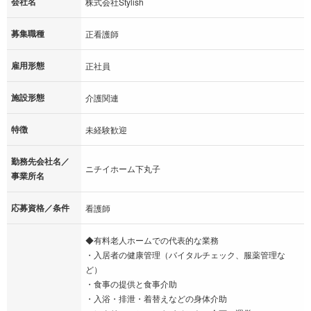
会社名
株式会社Stylish
募集職種
正看護師
雇用形態
正社員
施設形態
介護関連
特徴
未経験歓迎
勤務先会社名／
ニチイホーム下丸子
事業所名
応募資格／条件
看護師
◆有料老人ホームでの代表的な業務
・入居者の健康管理（バイタルチェック、服薬管理な
ど）
・食事の提供と食事介助
・入浴・排泄・着替えなどの身体介助