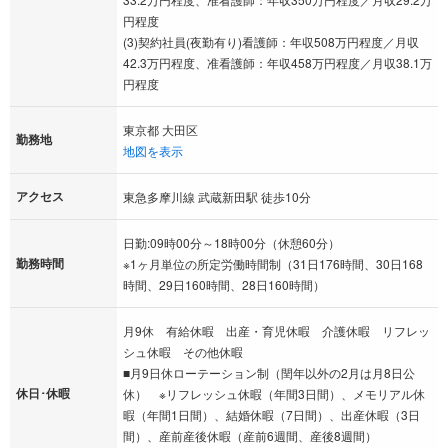
円程度
(3)契約社員(夜勤有り)看護師：年収508万円程度／月収
42.3万円程度、准看護師：年収458万円程度／月収38.1万
円程度
東京都 大田区
勤務地
地図を表示
アクセス
東急多摩川線 武蔵新田駅 徒歩10分
日勤:09時00分～18時00分（休憩60分）
勤務時間
※1ヶ月単位の所定労働時間制（31日176時間、30日168
時間、29日160時間、28日160時間）
月9休 有給休暇 出産・育児休暇 介護休暇 リフレッ
シュ休暇 その他休暇
■月9日休ローテーション制（閏年以外の2月は月8日公
休日･休暇
休） ※リフレッシュ休暇（年間3日間）、メモリアル休
暇（年間1日間）、結婚休暇（7日間）、出産休暇（3日
間）、産前産後休暇（産前6週間、産後8週間）