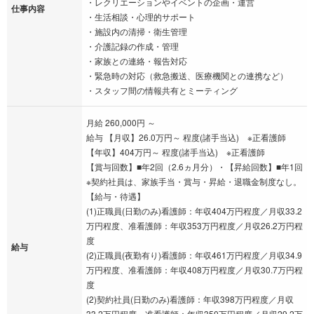
・レクリエーションやイベントの企画・運営
仕事内容
・生活相談・心理的サポート
・施設内の清掃・衛生管理
・介護記録の作成・管理
・家族との連絡・報告対応
・緊急時の対応（救急搬送、医療機関との連携など）
・スタッフ間の情報共有とミーティング
月給 260,000円 ～
給与 【月収】26.0万円～ 程度(諸手当込) ※正看護師
【年収】404万円～ 程度(諸手当込) ※正看護師
【賞与回数】■年2回（2.6ヵ月分）・【昇給回数】■年1回
※契約社員は、家族手当・賞与・昇給・退職金制度なし。
【給与・待遇】
(1)正職員(日勤のみ)看護師：年収404万円程度／月収33.2
万円程度、准看護師：年収353万円程度／月収26.2万円程
度
給与
(2)正職員(夜勤有り)看護師：年収461万円程度／月収34.9
万円程度、准看護師：年収408万円程度／月収30.7万円程
度
(2)契約社員(日勤のみ)看護師：年収398万円程度／月収
33.2万円程度、准看護師：年収350万円程度／月収29.2万