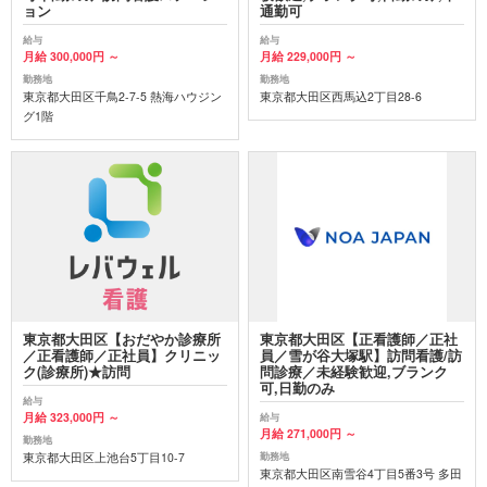
ョン
通勤可
給与
給与
月給 300,000円 ～
月給 229,000円 ～
勤務地
勤務地
東京都大田区千鳥2-7-5 熱海ハウジン
東京都大田区西馬込2丁目28-6
グ1階
東京都大田区【おだやか診療所
東京都大田区【正看護師／正社
／正看護師／正社員】クリニッ
員／雪が谷大塚駅】訪問看護/訪
ク(診療所)★訪問
問診療／未経験歓迎,ブランク
可,日勤のみ
給与
月給 323,000円 ～
給与
月給 271,000円 ～
勤務地
東京都大田区上池台5丁目10-7
勤務地
東京都大田区南雪谷4丁目5番3号 多田