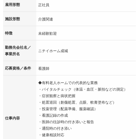
雇用形態
正社員
施設形態
介護関連
特徴
未経験歓迎
勤務先会社名／
ニチイホーム成城
事業所名
応募資格／条件
看護師
◆有料老人ホームでの代表的な業務
・バイタルチェック（体温・血圧・脈拍などの測定）
・症状観察と病状把握
・処置巡回（創傷処置、点眼、軟膏塗布など）
・投薬管理（配薬準備、服薬確認）
・看護記録の作成
仕事内容
・医師の往診時の付き添いと報告
・通院時の付き添い
・健康相談対応