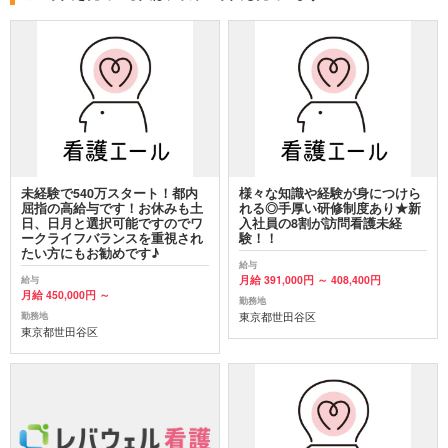
未経験で540万スタート！都内
様々な知識や経験が身につけら
屈指の高給与です！お休みも土
れる◎手厚い研修制度あり★新
日、日月と選択可能ですのでワ
入社員の8割が訪問看護未経
ークライフバランスを重視され
験！！
たい方にもお勧めです♪
給与
月給 391,000円 ～ 408,400円
給与
月給 450,000円 ～
勤務地
東京都世田谷区
勤務地
東京都世田谷区