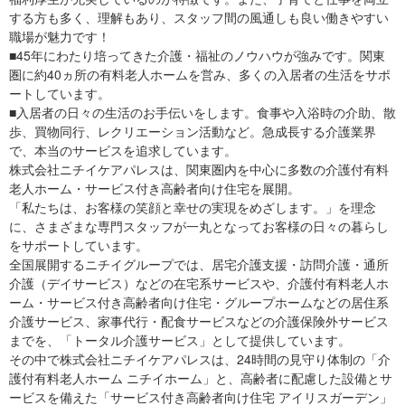
する方も多く、理解もあり、スタッフ間の風通しも良い働きやすい
職場が魅力です！
■45年にわたり培ってきた介護・福祉のノウハウが強みです。関東
圏に約40ヵ所の有料老人ホームを営み、多くの入居者の生活をサポ
ートしています。
■入居者の日々の生活のお手伝いをします。食事や入浴時の介助、散
歩、買物同行、レクリエーション活動など。急成長する介護業界
で、本当のサービスを追求しています。
株式会社ニチイケアパレスは、関東圏内を中心に多数の介護付有料
老人ホーム・サービス付き高齢者向け住宅を展開。
「私たちは、お客様の笑顔と幸せの実現をめざします。」を理念
に、さまざまな専門スタッフが一丸となってお客様の日々の暮らし
をサポートしています。
全国展開するニチイグループでは、居宅介護支援・訪問介護・通所
介護（デイサービス）などの在宅系サービスや、介護付有料老人ホ
ーム・サービス付き高齢者向け住宅・グループホームなどの居住系
介護サービス、家事代行・配食サービスなどの介護保険外サービス
までを、「トータル介護サービス」として提供しています。
その中で株式会社ニチイケアパレスは、24時間の見守り体制の「介
護付有料老人ホーム ニチイホーム」と、高齢者に配慮した設備とサ
ービスを備えた「サービス付き高齢者向け住宅 アイリスガーデン」