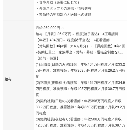
・食事介助（必要に応じて）
・介護スタッフとの連携・情報共有
・緊急時の初期対応と医師への連絡
月給 260,000円 ～
給与 【月収】26.0万円～ 程度(諸手当込) ※正看護師
【年収】404万円～ 程度(諸手当込) ※正看護師
【賞与回数】■年2回（2.6ヵ月分）・【昇給回数】■年1回
※契約社員は、家族手当・賞与・昇給・退職金制度なし。
【給与・待遇】
(1)正職員(日勤のみ)看護師：年収404万円程度／月収33.2
万円程度、准看護師：年収353万円程度／月収26.2万円程
度
給与
(2)正職員(夜勤有り)看護師：年収461万円程度／月収34.9
万円程度、准看護師：年収408万円程度／月収30.7万円程
度
(2)契約社員(日勤のみ)看護師：年収398万円程度／月収
33.2万円程度、准看護師：年収350万円程度／月収29.2万
円程度
(3)契約社員(夜勤有り)看護師：年収508万円程度／月収
42.3万円程度、准看護師：年収458万円程度／月収38.1万