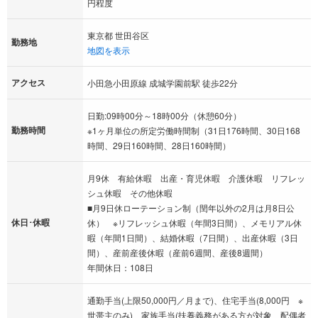
円程度
東京都 世田谷区
勤務地
地図を表示
アクセス
小田急小田原線 成城学園前駅 徒歩22分
日勤:09時00分～18時00分（休憩60分）
勤務時間
※1ヶ月単位の所定労働時間制（31日176時間、30日168
時間、29日160時間、28日160時間）
月9休 有給休暇 出産・育児休暇 介護休暇 リフレッ
シュ休暇 その他休暇
■月9日休ローテーション制（閏年以外の2月は月8日公
休日･休暇
休） ※リフレッシュ休暇（年間3日間）、メモリアル休
暇（年間1日間）、結婚休暇（7日間）、出産休暇（3日
間）、産前産後休暇（産前6週間、産後8週間）
年間休日：108日
通勤手当(上限50,000円／月まで)、住宅手当(8,000円 ※
世帯主のみ)、家族手当(扶養義務がある方が対象 配偶者