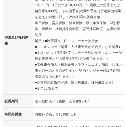
10,000円 1子につき10,000円 60歳以上の父母または
祖父母3,000円)、その他手当(時間外手当（所定労働時間
を超える労働に対して25％割増の賃金支給）)
雇用保険、労災保険、健康保険、厚生年金保険、財形貯
蓄、退職金、社員持株会制度、育児休暇制度、介護休職
制度
待遇及び福利厚
補足：■制服貸与（白いスニーカーは持参）
生
■ユニオンシップ制度（入社後全員が組合員になる制度）
■まなびネット割引制度（ニチイ学館のケアマネジャー受
験対策講座などの講座を割引で受講できます。）
■労働組合加入（日本介護クラフトユニオン加盟：お祝い
事や万一のときの給付金や、宿泊・レジャー施設等の割
引等の共済があります。）
■定期健康診断の実施（婦人科健診、腰肩健診あり）
■定年65歳まで
試用期間
試用期間あり（原則、入社後3ヶ月）
時間外労働
時間外労働：月10時間以下