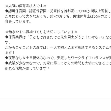
≪人気の保育園求人です≫
◆認可保育園・認証保育園・児童館を首都圏にて200か所以上運営
たちにとって大きなおうち、第2のおうち。男性保育士は父親のよ
育をしています。
≪働きやすい職場づくりを大切にしています≫
◆保育業界は「子どもは好きだけど先生同士がうまくいかない」な
す。
だからこそこどもの森では、一人で抱え込まず相談できるシステムを
ます！
◆夜勤なし＆土日祝休みなので、安定したワークライフバランスが
◆残業が少なめなので、お家に帰ってからの時間も大切にできるこ
張れる環境が整っています！