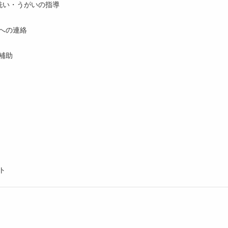
手洗い・うがいの指導
への連絡
補助
ト