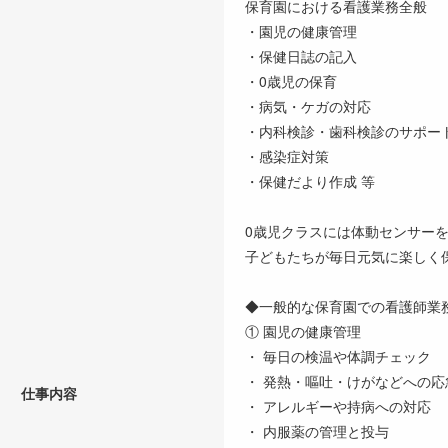
保育園における看護業務全般
・園児の健康管理
・保健日誌の記入
・0歳児の保育
・病気・ケガの対応
・内科検診・歯科検診のサポー
・感染症対策
・保健だより作成 等
0歳児クラスには体動センサー
子どもたちが毎日元気に楽しく
◆一般的な保育園での看護師業
① 園児の健康管理
・ 毎日の検温や体調チェック
・ 発熱・嘔吐・けがなどへの応
仕事内容
・ アレルギーや持病への対応
・ 内服薬の管理と投与