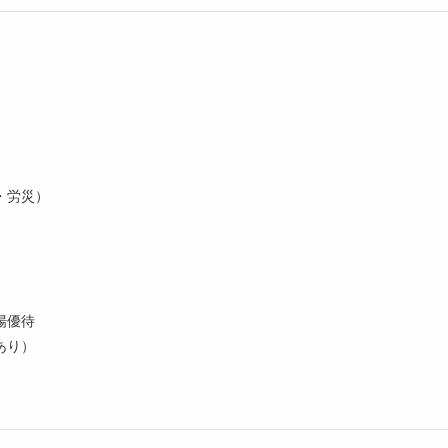
・労災）
場優待
あり）
）