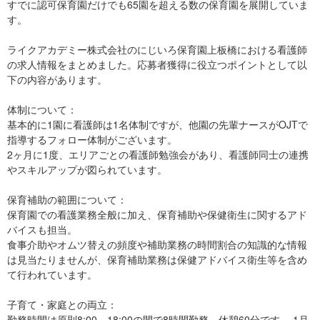
すでに認可保育園だけでも65園を超える数の保育園を展開していま
す。
ライクアカデミー株式会社のにじいろ保育園上板橋における看護師
の求人情報をまとめました。応募者獲得に役立つポイントとして以
下の内容があります。
体制について：
基本的に1園に看護師は1名体制ですが、他園の先輩ナースがOJTで
指導するフォロー体制がございます。
2ヶ月に1度、エリアごとの看護師勉強会があり、看護師同士の連携
やスキルアップが図られています。
保育補助の範囲について：
保育園での看護業務全般に加え、保育補助や保健衛生に関するアド
バイスも担当。
食事介助やオムツ替えの頻度や補助業務の時間割合の知識的な情報
は見当たりませんが、保育補助業務は保健アドバイス衛生等を含め
て行われています。
子育て・家庭との両立：
勤務時間は原則8:00～18:00の間で8時間勤務、休憩60分です。 1月