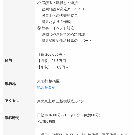
④ 保護者・職員との連携
・ 健康相談や育児アドバイス
・ 保育士への医療的助言
・ 健康だよりの作成
⑤ 行事・イベント対応
・ 運動会や遠足での応急救護
・ 健康診断や歯科検診のサポート
月給 265,000円 ～
給与
【月収】26.5万円～
【年収】350万円～
東京都 板橋区
勤務地
地図を表示
アクセス
東武東上線 上板橋駅 徒歩4分
日勤:08時00分～18時00分（休憩60分）
勤務時間
※実働8時間
土曜日 日曜日 祝日 年末年始休暇 夏季休暇 有給