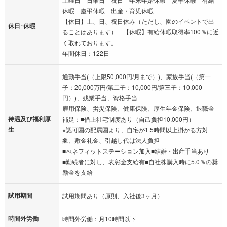
休暇 慶弔休暇 出産・育児休暇
【休日】土、日、祝日休み（ただし、園のイベントで出
休日･休暇
ることはあります） 【休暇】有給休暇取得率100％に近
く取れております。
年間休日：122日
通勤手当(（上限50,000円/月まで）)、家族手当(（第一
子：20,000万円/第二子：10,000円/第三子：10,000
円）)、残業手当、資格手当
雇用保険、労災保険、健康保険、厚生年金保険、退職金
待遇及び福利厚
補足：■借上社宅制度あり（自己負担10,000円）
生
※認可園の配属園より、自宅が1.5時間以上掛かる方対
象、敷金礼金、引越し代は法人負担
■べネフィットステーション加入■結婚・出産手当あり
■勤続者に対し、表彰金支給有■自社株購入時に5.0％の奨
励金を支給
試用期間
試用期間あり（原則、入社後3ヶ月）
時間外労働
時間外労働：月10時間以下