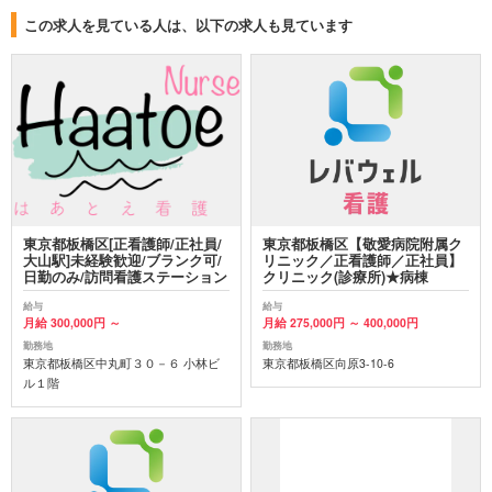
この求人を見ている人は、以下の求人も見ています
東京都板橋区[正看護師/正社員/
東京都板橋区【敬愛病院附属ク
大山駅]未経験歓迎/ブランク可/
リニック／正看護師／正社員】
日勤のみ/訪問看護ステーション
クリニック(診療所)★病棟
給与
給与
月給 300,000円 ～
月給 275,000円 ～ 400,000円
勤務地
勤務地
東京都板橋区中丸町３０－６ 小林ビ
東京都板橋区向原3-10-6
ル１階