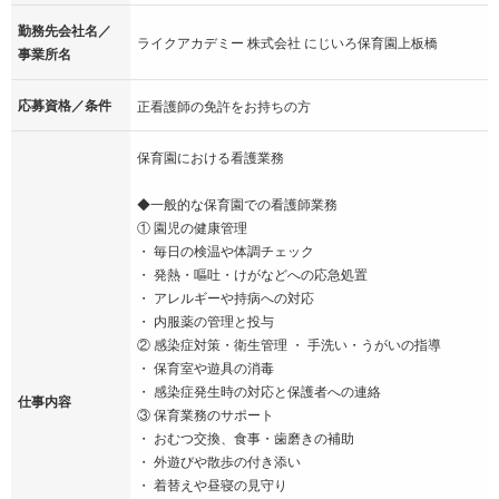
勤務先会社名／
ライクアカデミー 株式会社 にじいろ保育園上板橋
事業所名
応募資格／条件
正看護師の免許をお持ちの方
保育園における看護業務
◆一般的な保育園での看護師業務
① 園児の健康管理
・ 毎日の検温や体調チェック
・ 発熱・嘔吐・けがなどへの応急処置
・ アレルギーや持病への対応
・ 内服薬の管理と投与
② 感染症対策・衛生管理 ・ 手洗い・うがいの指導
・ 保育室や遊具の消毒
・ 感染症発生時の対応と保護者への連絡
仕事内容
③ 保育業務のサポート
・ おむつ交換、食事・歯磨きの補助
・ 外遊びや散歩の付き添い
・ 着替えや昼寝の見守り