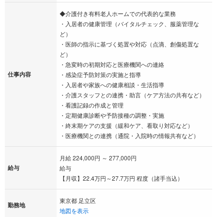
◆介護付き有料老人ホームでの代表的な業務
・入居者の健康管理（バイタルチェック、服薬管理な
ど）
・医師の指示に基づく処置や対応（点滴、創傷処置な
ど）
・急変時の初期対応と医療機関への連絡
仕事内容
・感染症予防対策の実施と指導
・入居者や家族への健康相談・生活指導
・介護スタッフとの連携・助言（ケア方法の共有など）
・看護記録の作成と管理
・定期健康診断や予防接種の調整・実施
・終末期ケアの支援（緩和ケア、看取り対応など）
・医療機関との連携（通院・入院時の情報共有など）
月給 224,000円 ～ 277,000円
給与
給与
【月収】22.4万円～27.7万円 程度（諸手当込）
東京都 足立区
勤務地
地図を表示