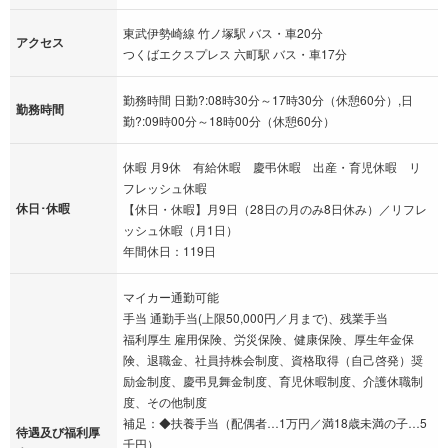
東武伊勢崎線 竹ノ塚駅 バス・車20分
アクセス
つくばエクスプレス 六町駅 バス・車17分
勤務時間 日勤?:08時30分～17時30分（休憩60分）,日
勤務時間
勤?:09時00分～18時00分（休憩60分）
休暇 月9休 有給休暇 慶弔休暇 出産・育児休暇 リ
フレッシュ休暇
休日･休暇
【休日・休暇】月9日（28日の月のみ8日休み）／リフレ
ッシュ休暇（月1日）
年間休日：119日
マイカー通勤可能
手当 通勤手当(上限50,000円／月まで)、残業手当
福利厚生 雇用保険、労災保険、健康保険、厚生年金保
険、退職金、社員持株会制度、資格取得（自己啓発）奨
励金制度、慶弔見舞金制度、育児休暇制度、介護休職制
度、その他制度
補足：◆扶養手当（配偶者…1万円／満18歳未満の子…5
待遇及び福利厚
千円）