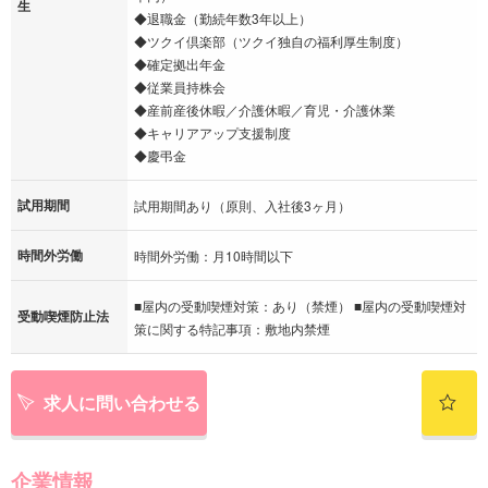
生
◆退職金（勤続年数3年以上）
◆ツクイ倶楽部（ツクイ独自の福利厚生制度）
◆確定拠出年金
◆従業員持株会
◆産前産後休暇／介護休暇／育児・介護休業
◆キャリアアップ支援制度
◆慶弔金
試用期間
試用期間あり（原則、入社後3ヶ月）
時間外労働
時間外労働：月10時間以下
■屋内の受動喫煙対策：あり（禁煙） ■屋内の受動喫煙対
受動喫煙防止法
策に関する特記事項：敷地内禁煙
求人に問い合わせる
企業情報